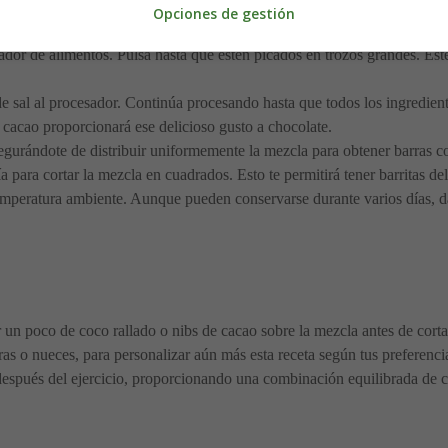
Opciones de gestión
na envoltura de plástico o papel pergamino y reserva. Esto facilitará la
dor de alimentos. Pulsa hasta que estén picados en trozos grandes. Este p
ca de sal al procesador. Continúa procesando hasta que todos los ingredi
l cacao proporcionará ese delicioso gusto a chocolate.
egurándote de distribuir uniformemente la mezcla para obtener barras co
ía para cortar la mezcla en cuadrados. Esto te permitirá tener barritas d
temperatura ambiente. Aunque pueden conservarse durante varios días, da
 un poco de coco rallado o nibs de cacao sobre la mezcla antes de cortar 
s o nueces, para personalizar aún más esta receta según tus preferenci
después del ejercicio, proporcionando una combinación equilibrada de ca