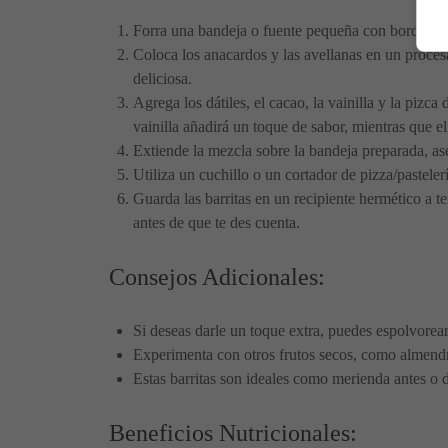
Forra una bandeja o fuente pequeña con borde con u
Coloca los anacardos y las avellanas en un procesa
deliciosa.
Agrega los dátiles, el cacao, la vainilla y la piz
vainilla añadirá un toque de sabor, mientras que e
Extiende la mezcla sobre la bandeja preparada, as
Utiliza un cuchillo o un cortador de pizza/pasteler
Guarda las barritas en un recipiente hermético a 
antes de que te des cuenta.
Consejos Adicionales:
Si deseas darle un toque extra, puedes espolvorear
Experimenta con otros frutos secos, como almendra
Estas barritas son ideales como merienda antes o 
Beneficios Nutricionales: