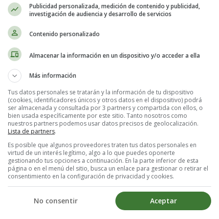
Publicidad personalizada, medición de contenido y publicidad,
investigación de audiencia y desarrollo de servicios
Contenido personalizado
uellos momentos en los que necesitas un impulso rápido y saludable. En 
Almacenar la información en un dispositivo y/o acceder a ella
 y Avellanas. Esta receta casera es fácil de seguir y utiliza ingredient
do de la cocina saludable y deliciosa!
Más información
Tus datos personales se tratarán y la información de tu dispositivo
(cookies, identificadores únicos y otros datos en el dispositivo) podrá
ser almacenada y consultada por 3 partners y compartida con ellos, o
bien usada específicamente por este sitio. Tanto nosotros como
nuestros partners podemos usar datos precisos de geolocalización.
Lista de partners
.
Es posible que algunos proveedores traten tus datos personales en
virtud de un interés legítimo, algo a lo que puedes oponerte
gestionando tus opciones a continuación. En la parte inferior de esta
página o en el menú del sitio, busca un enlace para gestionar o retirar el
consentimiento en la configuración de privacidad y cookies.
No consentir
Aceptar
ticas: