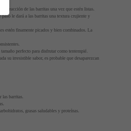
 extracción de las barritas una vez que estén listas.
aso le dará a las barritas una textura crujiente y
entes estén finamente picados y bien combinados. La
nsistentes.
el tamaño perfecto para disfrutar como tentempié.
da su irresistible sabor, es probable que desaparezcan
las barritas.
as.
rbohidratos, grasas saludables y proteínas.