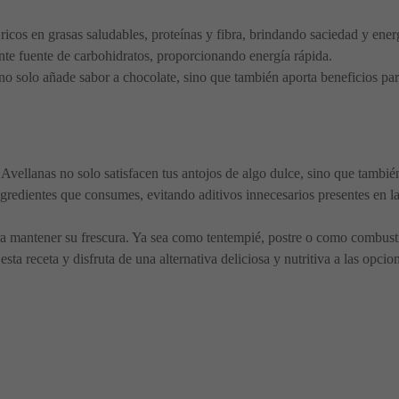
icos en grasas saludables, proteínas y fibra, brindando saciedad y ener
te fuente de carbohidratos, proporcionando energía rápida.
no solo añade sabor a chocolate, sino que también aporta beneficios par
Avellanas no solo satisfacen tus antojos de algo dulce, sino que también
ngredientes que consumes, evitando aditivos innecesarios presentes en l
 mantener su frescura. Ya sea como tentempié, postre o como combustible
esta receta y disfruta de una alternativa deliciosa y nutritiva a las opc