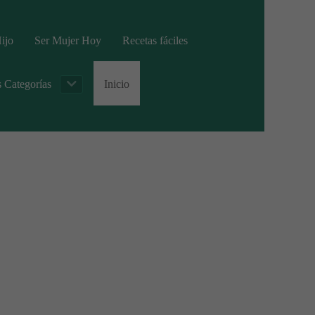
ijo
Ser Mujer Hoy
Recetas fáciles
s Categorías
Inicio