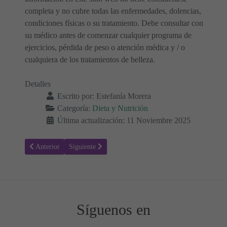
completa y no cubre todas las enfermedades, dolencias,
condiciones físicas o su tratamiento. Debe consultar con
su médico antes de comenzar cualquier programa de
ejercicios, pérdida de peso o atención médica y / o
cualquiera de los tratamientos de belleza.
Detalles
Escrito por:
Estefanía Morera
Categoría:
Dieta y Nutrición
Última actualización: 11 Noviembre 2025
Artículo anterior: ¿Qué hacer con los Caquis? Beneficios y Recetas 
Artículo siguiente: Sándwiches y Wraps Creativos par
Anterior
Siguiente
Síguenos en