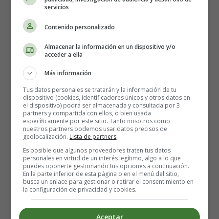
servicios
con ciertos nutrientes, como la vitamina C.
Contenido personalizado
Una contribución significativa de las
Almacenar la información en un dispositivo y/o
vitaminas del grupo B
acceder a ella
Más información
La castaña europea es una fuente de
vitamina B1
.
Tus datos personales se tratarán y la información de tu
También conocida como tiamina, la vitamina B1 forma
dispositivo (cookies, identificadores únicos y otros datos en
parte de una coenzima necesaria para la producción de
el dispositivo) podrá ser almacenada y consultada por 3
partners y compartida con ellos, o bien usada
energía principalmente a partir de los hidratos de carbono
específicamente por este sitio. Tanto nosotros como
que ingerimos. También interviene en la transmisión de
nuestros partners podemos usar datos precisos de
geolocalización.
Lista de partners
.
los impulsos nerviosos y favorece el crecimiento normal.
Es posible que algunos proveedores traten tus datos
personales en virtud de un interés legítimo, algo a lo que
Las castañas europeas asadas son una fuente de
vitamina
puedes oponerte gestionando tus opciones a continuación.
En la parte inferior de esta página o en el menú del sitio,
B2
. La vitamina B2 también se conoce como riboflavina.
busca un enlace para gestionar o retirar el consentimiento en
Al igual que la vitamina B1, interviene en el metabolismo
la configuración de privacidad y cookies.
energético de todas las células. Además, contribuye al
crecimiento y reparación de los tejidos, a la producción
Aceptar