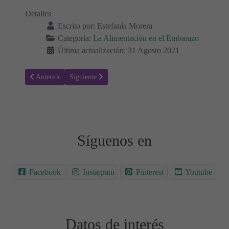
Detalles
Escrito por:
Estefanía Morera
Categoría:
La Alimentación en el Embarazo
Última actualización: 31 Agosto 2021
Artículo anterior: ¿Puedo comer quesos italianos durante el embaraz
Artículo siguiente: ¿Por qué es tan importante el Yodo
Anterior
Siguiente
Síguenos en
Facebook
Instagram
Pinterest
Youtube
Datos de interés