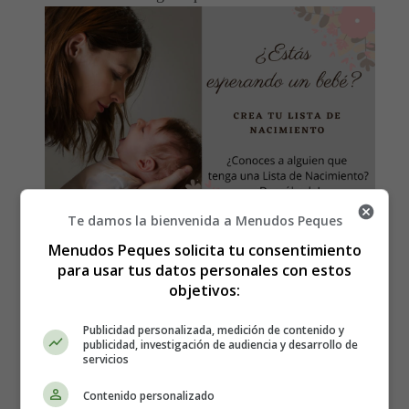
Te damos la bienvenida a Menudos Peques
Menudos Peques solicita tu consentimiento
para usar tus datos personales con estos
objetivos:
El té negro está más oxidado que otros tipos de té y tiene
un sabor más fuerte. Pero también contiene cafeína, que
Publicidad personalizada, medición de contenido y
debe ser controlada por las mamás, ya que su exceso
publicidad, investigación de audiencia y desarrollo de
servicios
puede causar problemas durante el embarazo. Sin
embargo, las mujeres embarazadas no deben
Contenido personalizado
preocuparse, ya que también hay una solución para esto.