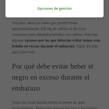
(100 ml cada una) de tu delicioso té negro caliente
Opciones de gestión
favorito.
Así pues, ahora ya sabes que puedes tomar
aproximadamente 200 mg de cafeína al día si no
consumes otros alimentos/bebidas con cafeína. Pero hay
algunas
razones por las que deberías evitar tomar esta
bebida en exceso durante el embarazo
. Sigue leyendo
para saber más.
Por qué debe evitar beber té
negro en exceso durante el
embarazo
Todas las cosas buenas tienen al menos un gran
inconveniente. Tienes que sopesar los pros y los contras