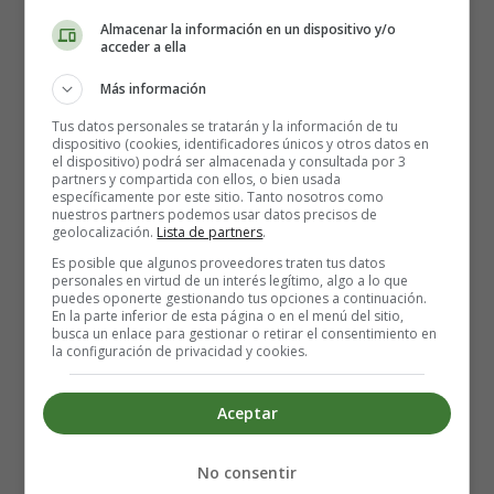
Te alegrará saber que una taza de té negro, contiene 47,4
Almacenar la información en un dispositivo y/o
acceder a ella
mg de cafeína.
Más información
¿Cuánto té negro se puede
Tus datos personales se tratarán y la información de tu
dispositivo (cookies, identificadores únicos y otros datos en
consumir durante el
el dispositivo) podrá ser almacenada y consultada por 3
partners y compartida con ellos, o bien usada
específicamente por este sitio. Tanto nosotros como
embarazo?
nuestros partners podemos usar datos precisos de
geolocalización.
Lista de partners
.
Es posible que algunos proveedores traten tus datos
Cuando se tienen antojos durante el embarazo, es difícil
personales en virtud de un interés legítimo, algo a lo que
puedes oponerte gestionando tus opciones a continuación.
dejar de lado ese impulso. Pero todo debe consumirse
En la parte inferior de esta página o en el menú del sitio,
con moderación. La forma más fácil de controlar este
busca un enlace para gestionar o retirar el consentimiento en
la configuración de privacidad y cookies.
impulso es asegurarse de satisfacer el antojo lo antes
posible teniendo en cuenta la cantidad que puedes
Aceptar
consumir. Por lo tanto, es muy importante controlar el
tamaño de las porciones de cada alimento o bebida con
cafeína. La apuesta más segura es consumir hasta 200 mg
No consentir
de cafeína al día, lo que supone un máximo de 2 tazas