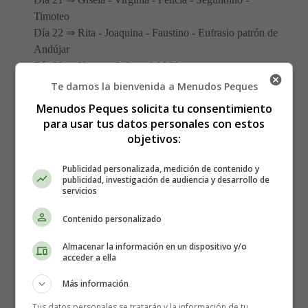
Timoteo
Día 22 ⇒ Rita - Joaquina - Faustino - Eufrasio patrón de
Andújar
Día 23 ⇒ Nuestra Señora del Milagro
Día 24 ⇒ Nuestra Señora Maria Auxiliadora - Ester -
Te damos la bienvenida a Menudos Peques
Susana
Menudos Peques solicita tu consentimiento
Día 25 ⇒ Maria Magdalena - Gregorio - Urbano
para usar tus datos personales con estos
Día 26 ⇒ Felipe Neri - Eleuterio - Paulino - Prisco
objetivos:
Día 27 ⇒ Restituta - Agustín de Canterbury
Día 28 ⇒ Justo - Germán - Emilio - Eladio - Luciano
Publicidad personalizada, medición de contenido y
publicidad, investigación de audiencia y desarrollo de
Día 29 ⇒ Teodosia - Maximino - Eleuterio
servicios
Día 30 ⇒ Fernando - Es el día de Canarias
Día 31 ⇒ Visitación de la Virgen Maria
Contenido personalizado
Almacenar la información en un dispositivo y/o
💥
Razones por las que los bebés de mayo son
acceder a ella
especiales
Más información
Tus datos personales se tratarán y la información de tu