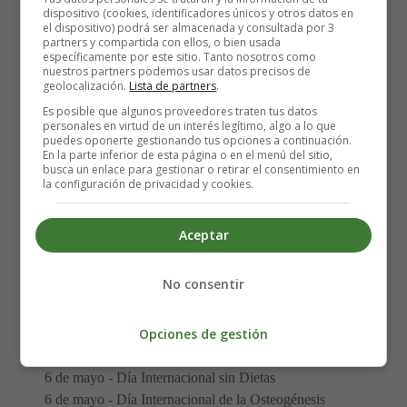
Días Internacionales y
dispositivo (cookies, identificadores únicos y otros datos en
el dispositivo) podrá ser almacenada y consultada por 3
Mundiales en Mayo
partners y compartida con ellos, o bien usada
específicamente por este sitio. Tanto nosotros como
nuestros partners podemos usar datos precisos de
geolocalización.
Lista de partners
.
Primer domingo de mayo -
Día de la Madre
en España
Es posible que algunos proveedores traten tus datos
1 de mayo -
Día Internacional de los Trabajadores
personales en virtud de un interés legítimo, algo a lo que
1 de mayo -
Día Mundial del Amor
puedes oponerte gestionando tus opciones a continuación.
En la parte inferior de esta página o en el menú del sitio,
1 de mayo -
Día Mundial de la Risa
busca un enlace para gestionar o retirar el consentimiento en
1 de mayo - Día Mundial de la Enfermedad de Lyme
la configuración de privacidad y cookies.
1 de mayo - Día Internacional de la
Anemia de Fanconi
2 de mayo - Día Internacional contra el
Bullying o el
Aceptar
Acoso Escolar
3 de mayo - Día Mundial del
Asma
No consentir
4 de mayo - Día Mundial de la Salud Mental Materna
5 de mayo - Día Internacional de la Matrona
Opciones de gestión
5 de mayo - Día Mundial de la Hipertensión Pulmonar
5 de mayo - Día Mundial de la Higiene de Manos
6 de mayo - Día Internacional sin Dietas
6 de mayo - Día Internacional de la Osteogénesis