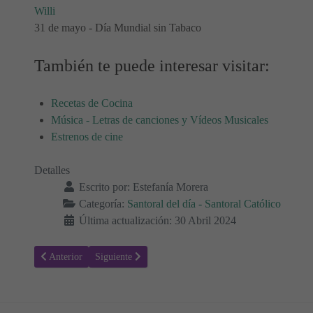
Willi
31 de mayo - Día Mundial sin Tabaco
También te puede interesar visitar:
Recetas de Cocina
Música - Letras de canciones y Vídeos Musicales
Estrenos de cine
Detalles
Escrito por:
Estefanía Morera
Categoría:
Santoral del día - Santoral Católico
Última actualización: 30 Abril 2024
Artículo anterior: Santoral de junio ¿Qué santos se celebran este mes
Artículo siguiente: Santoral de Abril ¿Qué santos se ce
Anterior
Siguiente