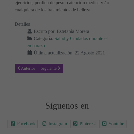
ejercicios, pérdida de peso o atención médica y / o
cualquiera de los tratamientos de belleza.
Detalles
Escrito por:
Estefanía Morera
Categoría:
Salud y Cuidados durante el
embarazo
Última actualización: 22 Agosto 2021
Artículo anterior: Beneficios derivados del embarazo
Artículo siguiente: Intolerancia al gluten durante el e
Anterior
Siguiente
Síguenos en
Facebook
Instagram
Pinterest
Youtube