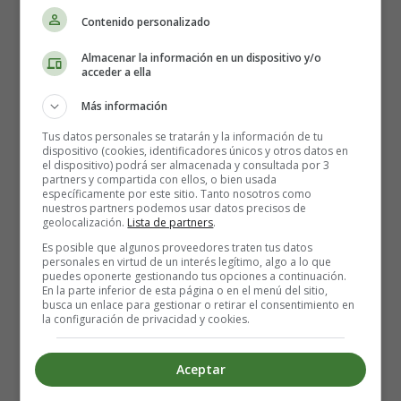
Contenido personalizado
Apenas 10 días después de la fecundación, puede
producirse una pequeña hemorragia vaginal
. Sin
Almacenar la información en un dispositivo y/o
acceder a ella
embargo, no es un signo muy específico y común. Se
trata de una
secreción de líquido de color rosa o
Más información
marrón que cesa espontáneamente en 2 o 3 días
.
Tus datos personales se tratarán y la información de tu
Puede parecer una menstruación. Esta hemorragia se
dispositivo (cookies, identificadores únicos y otros datos en
denomina
sangrado de implantación
, lo que significa
el dispositivo) podrá ser almacenada y consultada por 3
partners y compartida con ellos, o bien usada
que el óvulo ha ocupado su lugar en la cavidad del útero.
específicamente por este sitio. Tanto nosotros como
Es ya uno de los
primeros síntomas del embarazo
.
nuestros partners podemos usar datos precisos de
geolocalización.
Lista de partners
.
Los síntomas más comunes en las primeras semanas
Es posible que algunos proveedores traten tus datos
personales en virtud de un interés legítimo, algo a lo que
de embarazo son el aumento del tamaño de los
puedes oponerte gestionando tus opciones a continuación.
pechos y su sensibilidad
. El tamaño y el color de la
En la parte inferior de esta página o en el menú del sitio,
busca un enlace para gestionar o retirar el consentimiento en
areola pueden cambiar y volverse más grandes y oscuros.
la configuración de privacidad y cookies.
Algunas mujeres también notan un
aumento de la
temperatura corporal en reposo
, y una
gran
Aceptar
somnolencia
.