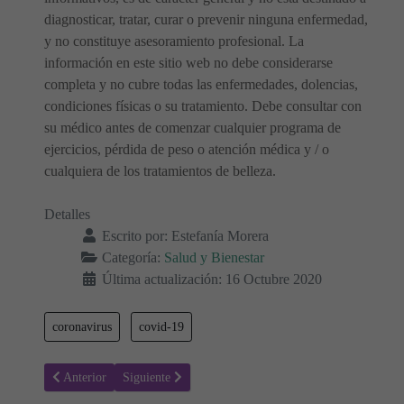
diagnosticar, tratar, curar o prevenir ninguna enfermedad,
y no constituye asesoramiento profesional. La
información en este sitio web no debe considerarse
completa y no cubre todas las enfermedades, dolencias,
condiciones físicas o su tratamiento. Debe consultar con
su médico antes de comenzar cualquier programa de
ejercicios, pérdida de peso o atención médica y / o
cualquiera de los tratamientos de belleza.
Detalles
Escrito por:
Estefanía Morera
Categoría:
Salud y Bienestar
Última actualización: 16 Octubre 2020
coronavirus
covid-19
Artículo anterior: Lo que necesitas saber sobre la menopausia tempr
Artículo siguiente: Todo lo que debe saber sobre Obe
Anterior
Siguiente