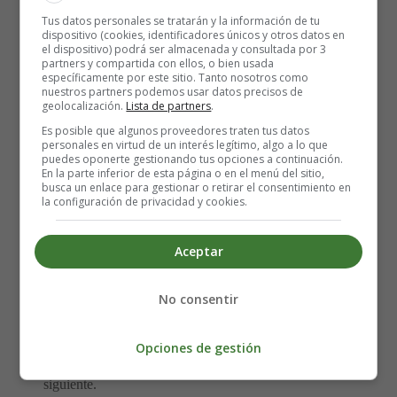
Manrique).
Tus datos personales se tratarán y la información de tu
-Cataluña. El Camp de Tarragona, las Terres de l'Ebre y
dispositivo (cookies, identificadores únicos y otros datos en
Arán-Alt Pirineu.
el dispositivo) podrá ser almacenada y consultada por 3
partners y compartida con ellos, o bien usada
-Comunidad Valenciana. 1 de Castellón (Vinarós), 3 de
específicamente por este sitio. Tanto nosotros como
Valencia (Requena, Xàtiva-Ontinyent y Gandia) y 6 de
nuestros partners podemos usar datos precisos de
geolocalización.
Lista de partners
.
Alicante (Alcoy, Dénia, La Marina Baixa, Elda, Orihuela
y Torrevieja). La Generalitat pidió que pasara toda la
Es posible que algunos proveedores traten tus datos
personales en virtud de un interés legítimo, algo a lo que
región.
puedes oponerte gestionando tus opciones a continuación.
-Extremadura.
En la parte inferior de esta página o en el menú del sitio,
busca un enlace para gestionar o retirar el consentimiento en
-Galicia.
la configuración de privacidad y cookies.
-Región de Murcia.
-Navarra.
Aceptar
-País Vasco.
-La Rioja.
No consentir
-Ceuta y Melilla.
-Comunidad de Madrid. Sigue en la fase 0, a pesar de
Opciones de gestión
que el Gobierno regional había pedido pasar a la
siguiente.