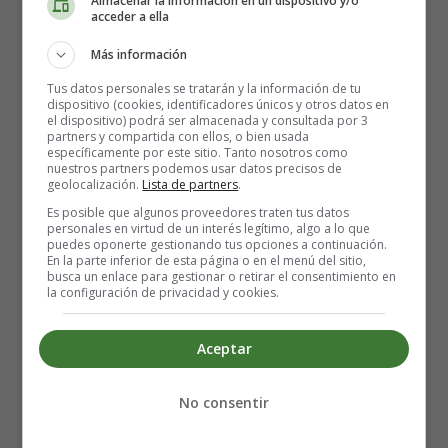
Almacenar la información en un dispositivo y/o
acceder a ella
Observa animales salvajes en tiempo real
Más información
Hablando de la naturaleza, ¿alguna vez te has preguntado
Tus datos personales se tratarán y la información de tu
dispositivo (cookies, identificadores únicos y otros datos en
qué hace la vida salvaje mientras los humanos estamos
el dispositivo) podrá ser almacenada y consultada por 3
estresados ​​por las últimas noticias?
partners y compartida con ellos, o bien usada
específicamente por este sitio. Tanto nosotros como
nuestros partners podemos usar datos precisos de
La mayoría de los animales simplemente continúan
geolocalización.
Lista de partners
.
viviendo sus vidas, y puedes ser testigo de cómo lo hacen
Es posible que algunos proveedores traten tus datos
personales en virtud de un interés legítimo, algo a lo que
en tiempo real con las cámaras en vivo en Explore.org.
puedes oponerte gestionando tus opciones a continuación.
En la parte inferior de esta página o en el menú del sitio,
busca un enlace para gestionar o retirar el consentimiento en
Puede ser muy reconfortante ver delfines, águilas,
la configuración de privacidad y cookies.
cachorros, etc. incluso cuando sientes que todo se está
desmoronando.
Aceptar
De Bear Cam, te permite ver osos pardos capturando
salmones en Alaska.
No consentir
No hacer nada por 2 minutos