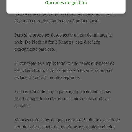
Opciones de gestión
No hacer nada puede parecer una idea descabellada en
este momento, ¡hay tanto de qué preocuparse!
Pero si te propones desconectar un par de minutos la
web, Do Nothing for 2 Minutes, está diseñada
exactamente para eso.
El concepto es simple: todo lo que tienes que hacer es
escuchar el sonido de las ondas sin tocar el ratón o el
teclado durante 2 minutos seguidos.
Es más difícil de lo que parece, especialmente si has
estado atrapado en ciclos constantes de las noticias
actuales.
Si tocas el Pc antes de que pasen los 2 minutos, el sitio te
permite saber cuánto tiempo duraste y reiniciar el reloj.