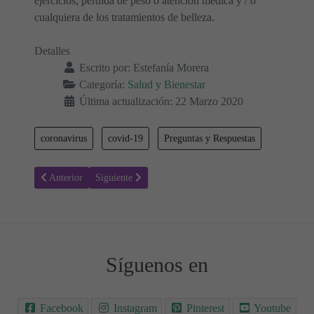
ejercicios, pérdida de peso o atención médica y / o
cualquiera de los tratamientos de belleza.
Detalles
Escrito por:
Estefanía Morera
Categoría:
Salud y Bienestar
Última actualización: 22 Marzo 2020
coronavirus
covid-19
Preguntas y Respuestas
Artículo anterior: Período de incubación del coronavirus. Aparición 
Artículo siguiente: Lo que necesitas saber sobre la E
Anterior
Siguiente
Síguenos en
Facebook
Instagram
Pinterest
Youtube