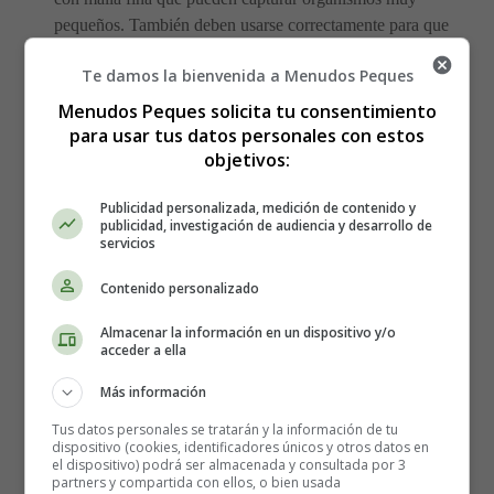
pequeños. También deben usarse correctamente para que
funcionen.
Te damos la bienvenida a Menudos Peques
Las mascarillas que se usan sobre la cara tampoco
Menudos Peques solicita tu consentimiento
pueden protegerte de la entrada de partículas de virus en
para usar tus datos personales con estos
objetivos:
el aire, por tos o estornudos, en los ojos.
Publicidad personalizada, medición de contenido y
Mascarillas filtrantes
publicidad, investigación de audiencia y desarrollo de
servicios
Son más complejas que la mascarilla quirúrgica. Llevan
Contenido personalizado
un filtro en el frente que no deja pasar algunas
micropartículas del exterior.
Almacenar la información en un dispositivo y/o
acceder a ella
Deben adaptarse a la cara y formar un sello perfecto para
Más información
que no haya huecos que permitan la entrada de virus. Los
trabajadores de la salud los usan para protegerse contra
Tus datos personales se tratarán y la información de tu
dispositivo (cookies, identificadores únicos y otros datos en
enfermedades infecciosas en el aire, como la tuberculosis
el dispositivo) podrá ser almacenada y consultada por 3
y el ántrax.
partners y compartida con ellos, o bien usada