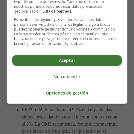
específicamente por este sitio. Tanto nosotros como
nuestros partners podemos usar datos precisos de
A diferencia de las mascarillas normales, los respiradores
geolocalización.
Lista de partners
.
protegen contra partículas grandes y pequeñas.
Es posible que algunos proveedores traten tus datos
personales en virtud de un interés legítimo, algo a lo que
puedes oponerte gestionando tus opciones a continuación.
En general, este tipo de mascarillas se consideran mucho
En la parte inferior de esta página o en el menú del sitio,
más efectivas para prevenir virus que las mascarillas
busca un enlace para gestionar o retirar el consentimiento en
la configuración de privacidad y cookies.
normales.
Aun así, los estudios han encontrado beneficios para
Aceptar
ambos tipos de máscaras.
No consentir
Hay tres niveles de filtro:
Opciones de gestión
FFP1 o P1, son las menos eficientes de este grupo
para proteger de aerosoles infecciosos.
FFP2 o P2, filtran hasta el 92% de las partículas
circulantes, dejando pasar al interior, como máximo,
el 8%. La OMS recomienda, frente al coronavirus,
que filtren un 95% o más, así que este tipo se