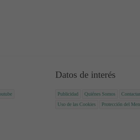
otegen? ¿Cómo usarlos?
re la Pitiriasis rosada
Datos de interés
outube
Publicidad
Quiénes Somos
Contacta
Uso de las Cookies
Protección del Men