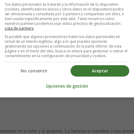
Tus datos personales se tratarán y la información de tu dispositivo
) que encierran el cerebro y la médula espinal. Los síntomas pueden inc
(cookies, identificadores únicos y otros datos en el dispositivo) podrá
ser almacenada y consultada por 3 partners y compartida con ellos, o
ningitis neumocócica es extremadamente grave y tiene una alta tasa de 
bien usada específicamente por este sitio. Tanto nosotros como
nuestros partners podemos usar datos precisos de geolocalización.
Lista de partners
.
Es posible que algunos proveedores traten tus datos personales en
virtud de un interés legítimo, algo a lo que puedes oponerte
ue incluyen:
gestionando tus opciones a continuación. En la parte inferior de esta
página o en el menú del sitio, busca un enlace para gestionar o retirar el
consentimiento en la configuración de privacidad y cookies.
cas subyacentes que los predisponen a la enfermedad neumocócica inv
No consentir
Aceptar
Opciones de gestión
s, enfermedad pulmonar, cáncer o enfermedad renal.
l bazo o se les ha extirpado el bazo.
moniae en la nariz y la garganta. La bacteria se transfiere a otra pers