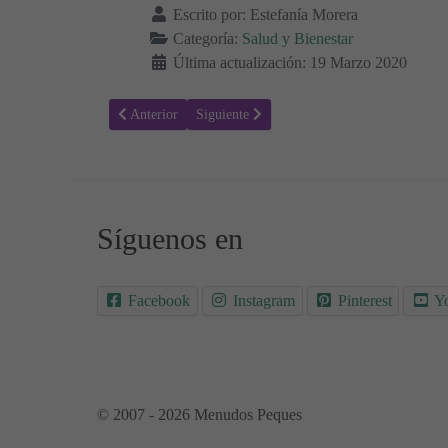
Escrito por:
Estefanía Morera
Categoría:
Salud y Bienestar
Última actualización: 19 Marzo 2020
Artículo anterior: Uso de mascarillas y guantes. ¿Nos pr
Artículo siguiente: Lo que necesitas saber sob
Anterior
Siguiente
Síguenos en
Facebook
Instagram
Pinterest
Y
© 2007 - 2026 Menudos Peques