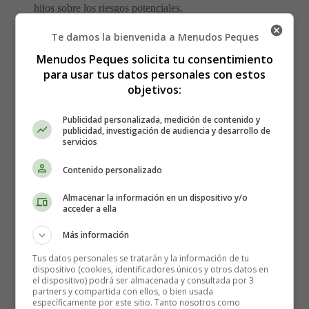
hijos sobre los riesgos potenciales.
Te damos la bienvenida a Menudos Peques
Mantente al tanto del brote de COVID-19, pero siempre
Menudos Peques solicita tu consentimiento
sigue la información de fuentes fiables, contrasta y no
para usar tus datos personales con estos
compartas bulos.
objetivos:
¿Debo sacar el tema o no? Para los niños que muestran
Publicidad personalizada, medición de contenido y
preocupación, los padres deben estar disponibles para
publicidad, investigación de audiencia y desarrollo de
ayudarlos a superar esos miedos. Pero, ¿deberían las
servicios
familias plantear el tema si un niño aún no ha dicho
Contenido personalizado
nada?
Almacenar la información en un dispositivo y/o
Los padres suelen notar cuando sus hijos pueden tener
acceder a ella
inquietudes o temores, incluso si no hablan de ello. El
Más información
hecho de que los niños no lo cuenten, no significa que la
preocupación no esté en su mente.
Tus datos personales se tratarán y la información de tu
dispositivo (cookies, identificadores únicos y otros datos en
el dispositivo) podrá ser almacenada y consultada por 3
Es imprescindible tener una comunicación abierta con
partners y compartida con ellos, o bien usada
específicamente por este sitio. Tanto nosotros como
ellos, para que puedan acudir a los padres para que den