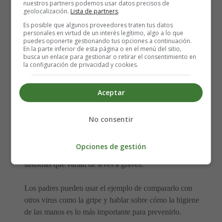
nuestros partners podemos usar datos precisos de
respuestas a sus preguntas y también los padres pueden
geolocalización.
Lista de partners
.
adelantarse y hablarles de lo que está ocurriendo si creen
Es posible que algunos proveedores traten tus datos
personales en virtud de un interés legítimo, algo a lo que
que es necesario y útil.
puedes oponerte gestionando tus opciones a continuación.
En la parte inferior de esta página o en el menú del sitio,
busca un enlace para gestionar o retirar el consentimiento en
Antes de hablar con los niños sobre lo que pueden estar
la configuración de privacidad y cookies.
viendo en las noticias o escuchando en su entorno, los
padres deben estar bien informados sobre el coronavirus
Aceptar
para poder responder honestamente a las preguntas de
sus hijos.
No consentir
Se debe informar a los niños que lo que se sabe sobre el
virus en este momento es que es un virus respiratorio y
Opciones de gestión
que la enfermedad puede ser sin síntomas o tener
síntomas que varían de leves a graves.
Los padres pueden usar el ejemplo de compararlo con
otros virus como la gripe y hablar sobre cómo la higiene
de las manos es lo más importante para prevenirlo.