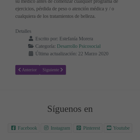
su médico antes de comenzar cualquier programa de
ejercicios, pérdida de peso o atención médica y / o
cualquiera de los tratamientos de belleza.
Detalles
Escrito por:
Estefanía Morera
Categoría:
Desarrollo Psicosocial
Última actualización: 22 Marzo 2020
Artículo anterior: ¿Qué es la crianza consciente? Lo que necesitas sa
Artículo siguiente: Trastorno de oposición desafiante
Anterior
Siguiente
Síguenos en
Facebook
Instagram
Pinterest
Youtube