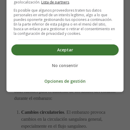
geolocalización.
Lista de partners
.
durante el embarazo:
Es posible que algunos proveedores traten tus datos
personales en virtud de un interés legítimo, algo a lo que
¿Por qué aumentan los latidos
puedes oponerte gestionando tus opciones a continuación.
En la parte inferior de esta página o en el menú del sitio,
busca un enlace para gestionar o retirar el consentimiento en
del corazón durante el
la configuración de privacidad y cookies.
embarazo?
Aceptar
El útero, la placenta y el feto crecen durante todo el
No consentir
embarazo. En consecuencia, necesitan más sangre para
apoyar el proceso de crecimiento. Además, el corazón
Opciones de gestión
estará sometido a una mayor tensión. Pero también hay
otras razones para el aumento de los latidos del corazón
durante el embarazo:
Cambios circulatorios
. El embarazo provoca
cambios en la circulación sanguínea general,
especialmente en el flujo sanguíneo.