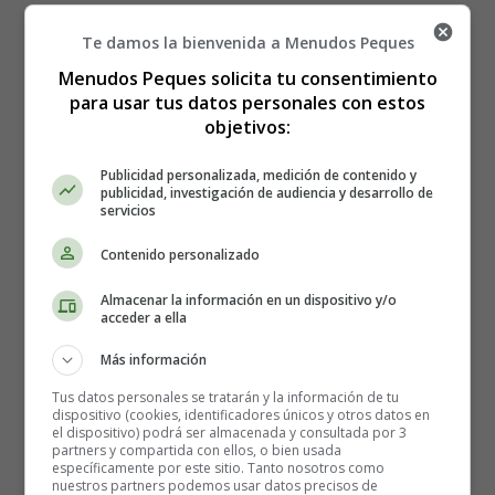
sobreesfuerzo
para no poner en peligro la salud.
Te damos la bienvenida a Menudos Peques
En la mujer embarazada,
el aumento de los latidos no
Menudos Peques solicita tu consentimiento
supone ningún riesgo para la madre ni para el feto
,
para usar tus datos personales con estos
que tiene sus propios latidos y está aislado y protegido en
objetivos:
la bolsa amniótica.
Publicidad personalizada, medición de contenido y
publicidad, investigación de audiencia y desarrollo de
¿Por qué aumentan los latidos
servicios
del corazón durante el
Contenido personalizado
Almacenar la información en un dispositivo y/o
embarazo?
acceder a ella
Más información
El útero, la placenta y el feto crecen durante todo el
Tus datos personales se tratarán y la información de tu
embarazo. En consecuencia, necesitan más sangre para
dispositivo (cookies, identificadores únicos y otros datos en
apoyar el proceso de crecimiento. Además, el corazón
el dispositivo) podrá ser almacenada y consultada por 3
partners y compartida con ellos, o bien usada
estará sometido a una mayor tensión. Pero también hay
específicamente por este sitio. Tanto nosotros como
otras razones para el aumento de los latidos del corazón
nuestros partners podemos usar datos precisos de