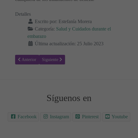
Detalles
Escrito por:
Estefanía Morera
Categoría:
Salud y Cuidados durante el
embarazo
Última actualización: 25 Julio 2023
Artículo anterior: Beneficios de la vitamina E durante el embarazo
Artículo siguiente: ¿Se puede aumentar la probabilidad
Anterior
Siguiente
Síguenos en
Facebook
Instagram
Pinterest
Youtube