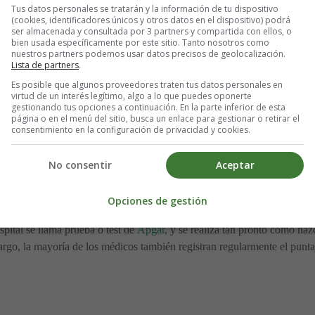
Tus datos personales se tratarán y la información de tu dispositivo
el parto. Sin embargo, la mayoría de los hospitales requieren una esta
(cookies, identificadores únicos y otros datos en el dispositivo) podrá
ital hasta tres noches, a menos que existan otras
complicaciones
.
ser almacenada y consultada por 3 partners y compartida con ellos, o
bien usada específicamente por este sitio. Tanto nosotros como
nuestros partners podemos usar datos precisos de geolocalización.
tras, enfermeras de atención de maternidad y consultores de lactancia. T
Lista de partners
.
an. Intenta aprovechar esta oportunidad para hacer preguntas sobre los
Es posible que algunos proveedores traten tus datos personales en
virtud de un interés legítimo, algo a lo que puedes oponerte
gestionando tus opciones a continuación. En la parte inferior de esta
der salir de la instalación. Se te ofrecerá un ablandador de
heces despu
página o en el menú del sitio, busca un enlace para gestionar o retirar el
consentimiento en la configuración de privacidad y cookies.
tras signos de infección, como fiebre, es posible que debas permanecer 
es de irte, solo para asegurarse de que haya comenzado el proceso de 
No consentir
Aceptar
Opciones de gestión
pital se llama prueba o test de
Apgar
, y se realiza tan pronto como na
argo, la mayoría de los médicos también registran regularmente el pun