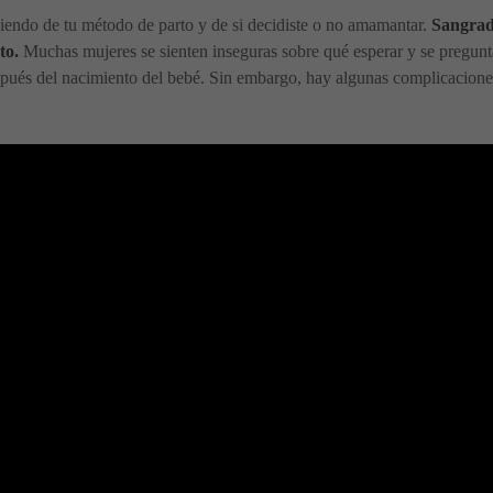
iendo de tu método de parto y de si decidiste o no amamantar.
Sangrado
to.
Muchas mujeres se sienten inseguras sobre qué esperar y se pregunt
spués del nacimiento del bebé. Sin embargo, hay algunas complicacion