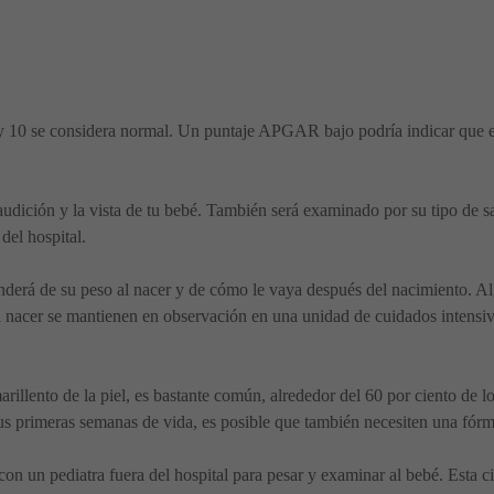
 y 10 se considera normal. Un puntaje APGAR bajo podría indicar que el
 audición y la vista de tu bebé. También será examinado por su tipo de 
del hospital.
penderá de su peso al nacer y de cómo le vaya después del nacimiento. 
l nacer se mantienen en observación en una unidad de cuidados intens
arillento de la piel, es bastante común, alrededor del 60 por ciento de l
 sus primeras semanas de vida, es posible que también necesiten una fó
 con un pediatra fuera del hospital para pesar y examinar al bebé. Esta c