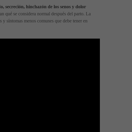
, secreción, hinchazón de los senos y dolor
an qué se considera normal después del parto. La
es y síntomas menos comunes que debe tener en