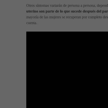
Otros síntomas variarán de persona a persona, depend
uterino son parte de lo que sucede después del par
mayoría de las mujeres se recuperan por completo de
cuenta.