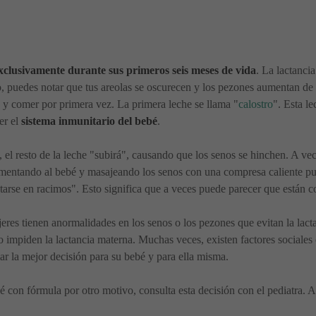
clusivamente durante sus primeros seis meses de vida
. La lactanci
o, puedes notar que tus areolas se oscurecen y los pezones aumentan d
o y comer por primera vez. La primera leche se llama "
calostro
". Esta le
er el
sistema inmunitario del bebé
.
, el resto de la leche "subirá", causando que los senos se hinchen. A ve
imentando al bebé y masajeando los senos con una compresa caliente pue
ntarse en racimos". Esto significa que a veces puede parecer que están
es tienen anormalidades en los senos o los pezones que evitan la lact
o impiden la lactancia materna. Muchas veces, existen factores sociales
r la mejor decisión para su bebé y para ella misma.
é con fórmula por otro motivo, consulta esta decisión con el pediatra. 