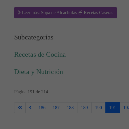
Leer más: Sopa de Alcachofas 🥣 Recetas Caseras
Subcategorías
Recetas de Cocina
Dieta y Nutrición
Página 191 de 214
186
187
188
189
190
191
19