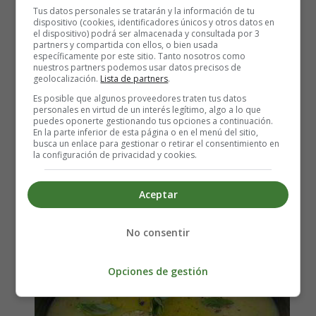
Tus datos personales se tratarán y la información de tu
Detalles
dispositivo (cookies, identificadores únicos y otros datos en
Escrito por:
Estefanía Morera
el dispositivo) podrá ser almacenada y consultada por 3
partners y compartida con ellos, o bien usada
Categoría:
Legumbres
específicamente por este sitio. Tanto nosotros como
Última actualización: 07 Febrero 2015
nuestros partners podemos usar datos precisos de
geolocalización.
Lista de partners
.
Es posible que algunos proveedores traten tus datos
Leer más: Alubias Estofadas - Recetas Caseras
personales en virtud de un interés legítimo, algo a lo que
puedes oponerte gestionando tus opciones a continuación.
En la parte inferior de esta página o en el menú del sitio,
busca un enlace para gestionar o retirar el consentimiento en
la configuración de privacidad y cookies.
Puré de Calabacín 🥣 Recetas
Aceptar
Caseras
No consentir
Opciones de gestión