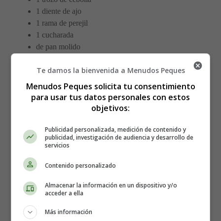
1 diente de ajo
1 rama de perejil
1 cucharada
de pan molido
1 ó 2 huevos cocidos
Te damos la bienvenida a Menudos Peques
1/2 hoja de laurel
pimentón
Menudos Peques solicita tu consentimiento
azafrán
para usar tus datos personales con estos
aceite y sal
objetivos:
Publicidad personalizada, medición de contenido y
Elaboración de las Alubias estofadas
publicidad, investigación de audiencia y desarrollo de
servicios
Escurre las
alubias
, previamente remojadas desde la
Contenido personalizado
noche anterior, y pon en una cacerola cubiertas de agua
con la cebolla, el laurel, la rama de perejil, el diente de
Almacenar la información en un dispositivo y/o
acceder a ella
ajo picado, un poco de pimentón y un chorro de aceite
crudo.
Más información