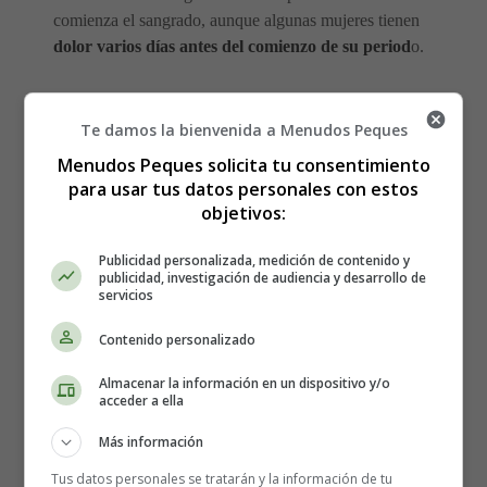
comienza el sangrado, aunque algunas mujeres tienen
dolor varios días antes del comienzo de su period
o.
El dolor normalmente
dura de 48 a 72 horas, aunque
puede durar más tiempo
. Por lo general, es peor
Te damos la bienvenida a Menudos Peques
cuando el sangrado es más intenso.
Menudos Peques solicita tu consentimiento
para usar tus datos personales con estos
El dolor menstrual que no tiene una causa subyacente
objetivos:
tiende a mejorar a medida que la mujer envejece. Muchas
mujeres también notan una mejoría después de haber
Publicidad personalizada, medición de contenido y
publicidad, investigación de audiencia y desarrollo de
tenido hijos.
servicios
¿Cómo puedo tratar el dolor
Contenido personalizado
Almacenar la información en un dispositivo y/o
menstrual?
acceder a ella
Más información
En la mayoría de los casos, el dolor es lo suficientemente
Tus datos personales se tratarán y la información de tu
leve como para tratarlo en casa.