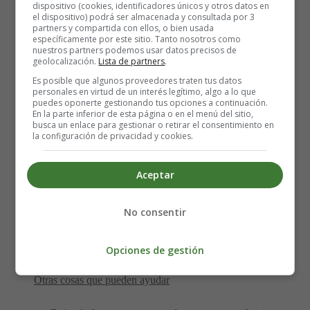
dispositivo (cookies, identificadores únicos y otros datos en
el dispositivo) podrá ser almacenada y consultada por 3
partners y compartida con ellos, o bien usada
Analgésicos
específicamente por este sitio. Tanto nosotros como
nuestros partners podemos usar datos precisos de
geolocalización.
Lista de partners
.
Puede tomar ibuprofeno para ayudar a controlar el dolor.
Es posible que algunos proveedores traten tus datos
personales en virtud de un interés legítimo, algo a lo que
Sin embargo, no tomes ibuprofeno o aspirina si tiene
puedes oponerte gestionando tus opciones a continuación.
asma o problemas estomacales, renales o hepáticos. La
En la parte inferior de esta página o en el menú del sitio,
busca un enlace para gestionar o retirar el consentimiento en
aspirina no debe administrarse a menores de 16 años.
la configuración de privacidad y cookies.
También puedes probar el paracetamol, pero los estudios
Aceptar
han demostrado que no reduce el dolor tan eficazmente
como el ibuprofeno o la aspirina.
No consentir
Si los analgésicos comunes no son efectivos, el médico
de cabecera puede recetarle un analgésico más fuerte.
Opciones de gestión
Otras cosas que pueden ayudar