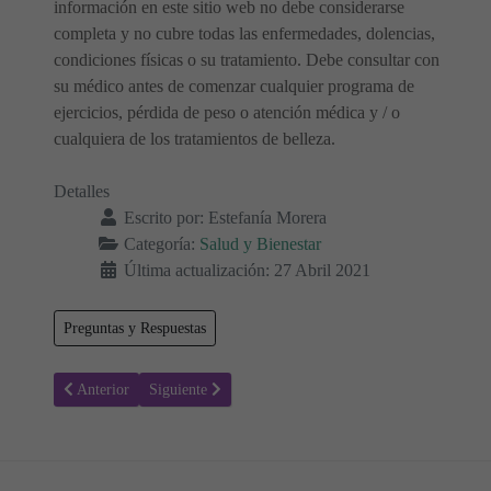
información en este sitio web no debe considerarse
completa y no cubre todas las enfermedades, dolencias,
condiciones físicas o su tratamiento. Debe consultar con
su médico antes de comenzar cualquier programa de
ejercicios, pérdida de peso o atención médica y / o
cualquiera de los tratamientos de belleza.
Detalles
Escrito por:
Estefanía Morera
Categoría:
Salud y Bienestar
Última actualización: 27 Abril 2021
Preguntas y Respuestas
Artículo anterior: Anemia de Fanconi en niños y adultos - Detección 
Artículo siguiente: Lo que necesitas saber sobre la Sinu
Anterior
Siguiente