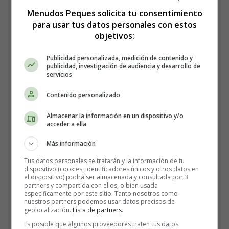
Menudos Peques solicita tu consentimiento
para usar tus datos personales con estos
objetivos:
La Escherichia coli es una especie bacteriana que
Publicidad personalizada, medición de contenido y
publicidad, investigación de audiencia y desarrollo de
vive en el interior del intestino grueso
. Ciertas cepas de
servicios
E. coli que contaminan los alimentos pueden causar un
tipo de intoxicación alimentaria que puede ser
Contenido personalizado
extremadamente peligrosa. Vibrio cholera es una especie
Almacenar la información en un dispositivo y/o
de bacteria que puede contaminar el agua y produce una
acceder a ella
toxina que causa una enfermedad grave con diarrea
severa y vómitos como síntomas principales. La
Más información
enfermedad se conoce comúnmente como "
cólera
". Se
Tus datos personales se tratarán y la información de tu
calcula que entre 1,3 y 4,0 millones de personas
dispositivo (cookies, identificadores únicos y otros datos en
el dispositivo) podrá ser almacenada y consultada por 3
desarrollan el cólera cada año en todo el mundo, lo que
partners y compartida con ellos, o bien usada
provoca entre 21 000 y 143 000 muertes. La enfermedad
específicamente por este sitio. Tanto nosotros como
nuestros partners podemos usar datos precisos de
se presenta en brotes, a menudo debido a la
geolocalización.
Lista de partners
.
contaminación de los suministros de agua y alimentos. La
Es posible que algunos proveedores traten tus datos
mayoría de las veces ocurre en los países en desarrollo,