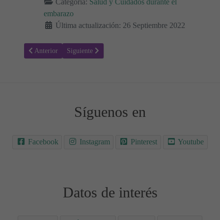
Categoría:
Salud y Cuidados durante el
embarazo
Última actualización: 26 Septiembre 2022
Artículo anterior: DHEA-S: Valores normales en el Embarazo 🤰🏻
Artículo siguiente: El Embarazo en la Adolescencia. R
Anterior
Siguiente
Síguenos en
Facebook
Instagram
Pinterest
Youtube
Datos de interés