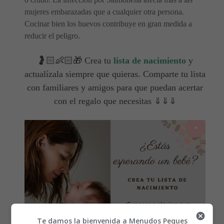
mujeres embarazadas que a cualquier otra persona.
Cocinar bien los huevos contribuye en gran medida a
reducir el peligro.
🤰🏻👶🏻🎁 Crea tu
lista de nacimiento
y
actualízala siempre que quieras. Comparte tu lista
con familiares y amigos para que puedan acertar
con el regalo que necesitas ⇓⇓⇓
Te damos la bienvenida a Menudos Peques