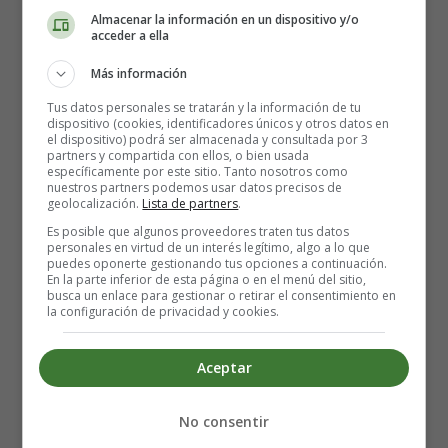
hasta aproximadamente 6 meses después del parto.
Almacenar la información en un dispositivo y/o
acceder a ella
Algunos cambios en los órganos reproductivos tardan
mucho más en restaurarse, y es posible que algunos
Más información
nunca vuelvan completamente al estado previo al
Tus datos personales se tratarán y la información de tu
embarazo.
dispositivo (cookies, identificadores únicos y otros datos en
el dispositivo) podrá ser almacenada y consultada por 3
partners y compartida con ellos, o bien usada
No se trata solo de los órganos reproductivos. Todo el
específicamente por este sitio. Tanto nosotros como
cuerpo posparto se encuentra en su propia línea de
nuestros partners podemos usar datos precisos de
geolocalización.
Lista de partners
.
tiempo, según la genética, circunstancias y el parto
Es posible que algunos proveedores traten tus datos
mismo.
personales en virtud de un interés legítimo, algo a lo que
puedes oponerte gestionando tus opciones a continuación.
En la parte inferior de esta página o en el menú del sitio,
Por ejemplo, romperse el cóccix durante el parto al dar a
busca un enlace para gestionar o retirar el consentimiento en
luz múltiples creará un posparto muy diferente al de
la configuración de privacidad y cookies.
alguien que experimentó un parto vaginal sin
complicaciones de un solo bebé.
Aceptar
Si todo se está recuperando,
es probable que tu médico
No consentir
te dé luz verde para reanudar el ejercicio alrededor