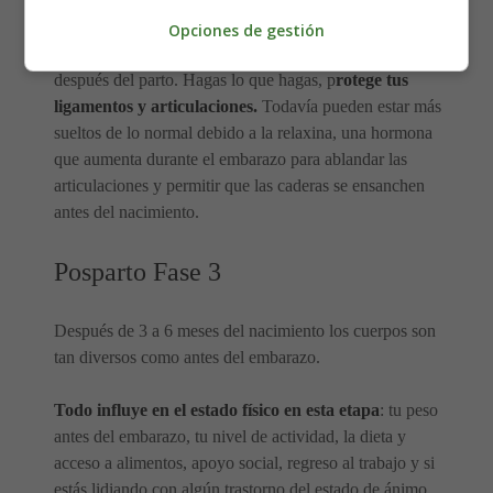
de las 6 semanas posteriores al parto.
Opciones de gestión
Con un aumento consciente entre 6 semanas y 3 meses
después del parto. Hagas lo que hagas, p
rotege tus
ligamentos y articulaciones.
Todavía pueden estar más
sueltos de lo normal debido a la relaxina, una hormona
que aumenta durante el embarazo para ablandar las
articulaciones y permitir que las caderas se ensanchen
antes del nacimiento.
Posparto Fase 3
Después de 3 a 6 meses del nacimiento los cuerpos son
tan diversos como antes del embarazo.
Todo influye en el estado físico en esta etapa
: tu peso
antes del embarazo, tu nivel de actividad, la dieta y
acceso a alimentos, apoyo social, regreso al trabajo y si
estás lidiando con algún trastorno del estado de ánimo.