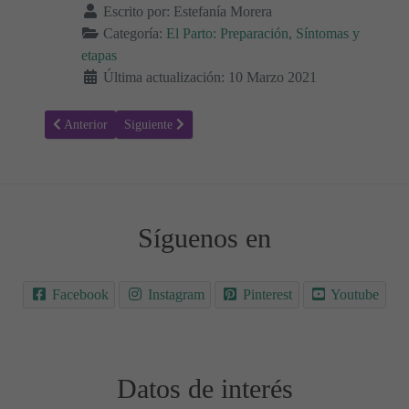
Escrito por:
Estefanía Morera
Categoría:
El Parto: Preparación, Síntomas y
etapas
Última actualización: 10 Marzo 2021
Artículo anterior: Fases de Dilatación del Cuello Uterino: Etapas de
Artículo siguiente: Tiempo desde que se rompe aguas ha
Anterior
Siguiente
Síguenos en
Facebook
Instagram
Pinterest
Youtube
Datos de interés