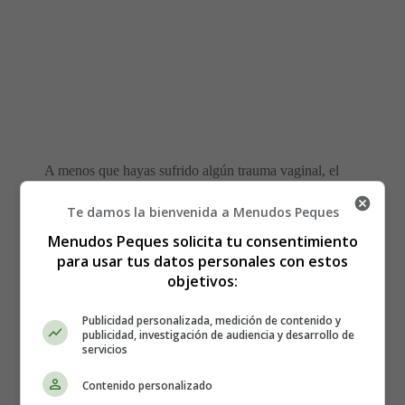
A menos que hayas sufrido algún trauma vaginal, el
único ejercicio que se ha demostrado que es una buena
Te damos la bienvenida a Menudos Peques
idea en este momento son los
ejercicios suaves del suelo
pélvico
.
Menudos Peques solicita tu consentimiento
para usar tus datos personales con estos
objetivos:
Posparto Fase 2
Publicidad personalizada, medición de contenido y
Durante los primeros 3 meses se va restaurando el
publicidad, investigación de audiencia y desarrollo de
servicios
tono muscular y el tejido conectivo
al estado previo al
embarazo. Aunque el cambio es sutil durante esta fase...
Contenido personalizado
el cuerpo de una mujer no se restablece completamente