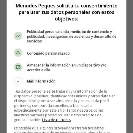
vez que la leche ha comenzado a fluir, cambia al
Menudos Peques solicita tu consentimiento
extractor.
para usar tus datos personales con estos
Coloca la brida del sacaleches directamente sobre el
objetivos:
pezón y sosten firmemente contra el pecho.
Publicidad personalizada, medición de contenido y
Aprieta y suelta rítmicamente el mango del extractor.
publicidad, investigación de audiencia y desarrollo de
La leche comenzará a fluir hacia la botella de
servicios
recolección.
Contenido personalizado
Ajusta la fuerza de succión para que sea cómoda y no
cause ningún dolor o molestia.
El exceso de succión
Almacenar la información en un dispositivo y/o
no resultará en la extracción de leche extra, y
acceder a ella
puede causar dolor y daño
.
Más información
Termina la extracción a mano durante unos minutos
para eliminar las últimas gotas de leche.
Tus datos personales se tratarán y la información de tu
dispositivo (cookies, identificadores únicos y otros datos en
el dispositivo) podrá ser almacenada y consultada por 3
partners y compartida con ellos, o bien usada
específicamente por este sitio. Tanto nosotros como
nuestros partners podemos usar datos precisos de
geolocalización.
Lista de partners
.
Es posible que algunos proveedores traten tus datos
personales en virtud de un interés legítimo, algo a lo que