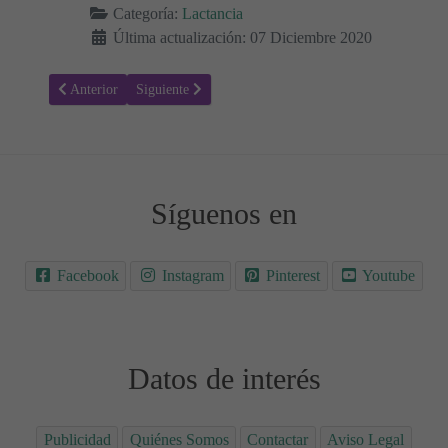
Categoría:
Lactancia
Última actualización: 07 Diciembre 2020
Artículo anterior: Lactancia - ¿Por qué son tan importantes las Toma
Artículo siguiente: ¿Cómo puedo aumentar la producci
Anterior
Siguiente
Síguenos en
Facebook
Instagram
Pinterest
Youtube
Datos de interés
Publicidad
Quiénes Somos
Contactar
Aviso Legal