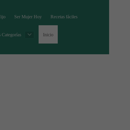
ijo
Ser Mujer Hoy
Recetas fáciles
s Categorías
Inicio