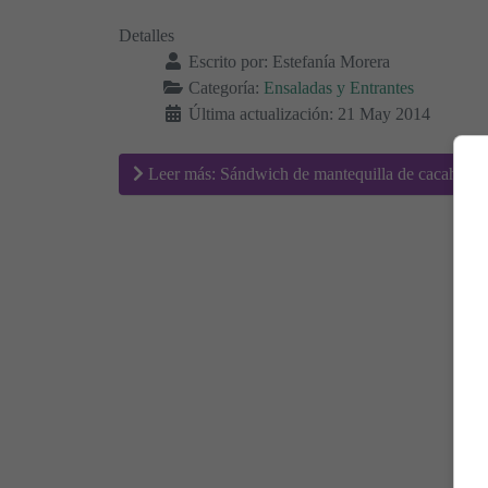
Detalles
Escrito por:
Estefanía Morera
Categoría:
Ensaladas y Entrantes
Última actualización: 21 May 2014
Leer más: Sándwich de mantequilla de cacahuet