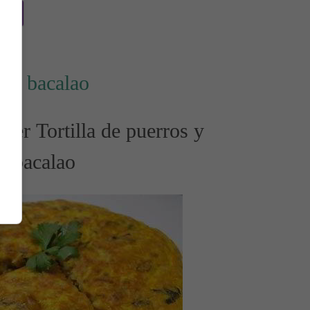
uras
s y bacalao
cer Tortilla de puerros y
bacalao