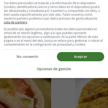
Tus datos personales se tratarán y la información de tu dispositivo
Leer más: Gratinado de verd
(cookies, identificadores únicos y otros datos en el dispositivo) podrá
ser almacenada y consultada por 3 partners y compartida con ellos, o
bien usada específicamente por este sitio. Tanto nosotros como
nuestros partners podemos usar datos precisos de geolocalización.
Lista de partners
.
món y Queso
Tortilla de puerro
Es posible que algunos proveedores traten tus datos personales en
virtud de un interés legítimo, algo a lo que puedes oponerte
gestionando tus opciones a continuación. En la parte inferior de esta
página o en el menú del sitio, busca un enlace para gestionar o retirar el
Receta para ha
consentimiento en la configuración de privacidad y cookies.
No consentir
Aceptar
Opciones de gestión