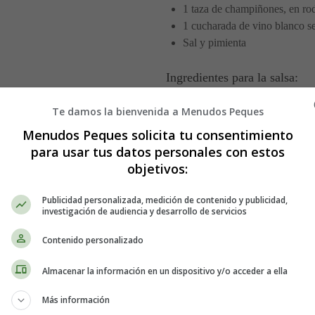
1 taza de champiñones, en ro
1 cucharada de vino blanco s
Sal y pimienta
Ingredientes para la salsa:
Te damos la bienvenida a Menudos Peques
e y mermelada
3 cucharadas de mantequilla
3 cucharadas de harina para t
Menudos Peques solicita tu consentimiento
2 tazas de leche entera
para usar tus datos personales con estos
115 gramos de queso suizo, 
objetivos:
Elaboración del grati
Publicidad personalizada, medición de contenido y publicidad,
investigación de audiencia y desarrollo de servicios
Detalles
Contenido personalizado
Escrito por:
Estefanía 
Almacenar la información en un dispositivo y/o acceder a ella
Categoría:
Recetas Veg
Última actualización: 
Más información