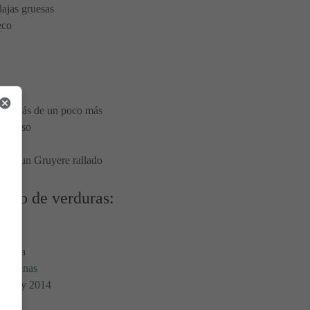
dajas gruesas
eco
, además de un poco más
odo uso
como un Gruyere rallado
nado de verduras:
Morera
etarianas
05 May 2014