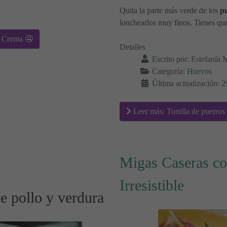
Quita la parte más verde de los
p
lonchearlos muy finos. Tienes qu
o Crema 🤤
Detalles
Escrito por:
Estefanía 
Categoría:
Huevos
Última actualización: 2
Leer más: Tortilla de puerros
Migas Caseras co
Irresistible
e pollo y verdura