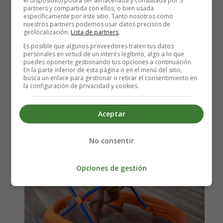
el dispositivo) podrá ser almacenada y consultada por 3
partners y compartida con ellos, o bien usada
específicamente por este sitio. Tanto nosotros como
nuestros partners podemos usar datos precisos de
Andador para Niños ¿Por qué
geolocalización.
Lista de partners
.
Es posible que algunos proveedores traten tus datos
se desaconseja su uso?
personales en virtud de un interés legítimo, algo a lo que
puedes oponerte gestionando tus opciones a continuación.
En la parte inferior de esta página o en el menú del sitio,
busca un enlace para gestionar o retirar el consentimiento en
la configuración de privacidad y cookies.
Aceptar
No consentir
Opciones de gestión