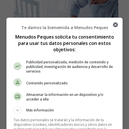
Te damos la bienvenida a Menudos Peques
Menudos Peques solicita tu consentimiento
para usar tus datos personales con estos
objetivos:
Publicidad personalizada, medición de contenido y
publicidad, investigación de audiencia y desarrollo de
servicios
Detalles
Escrito por:
Estefanía Morera
Contenido personalizado
Categoría:
El Recién Nacido
Almacenar la información en un dispositivo y/o
Última actualización: 11 Abril 2024
acceder a ella
Más información
Leer más: Cambio de Pañales e Higiene de los
Genitales de los Bebés 👶🏻
Tus datos personales se tratarán y la información de tu
dispositivo (cookies, identificadores únicos y otros datos en