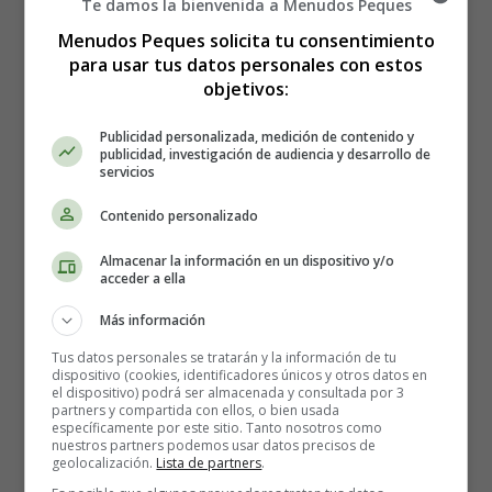
Te damos la bienvenida a Menudos Peques
está siendo ciberacosado es un niño infeliz
, así que no
hace falta ni mirarle el teléfono, tienen que hablar con el
Menudos Peques solicita tu consentimiento
niño y observarle, ver si no es feliz, si no quiere ir al
para usar tus datos personales con estos
colegio, si no tiene amigos, si se enfada cuando usa el
objetivos:
ordenador y cosas así. Si los padres descubren que están
Publicidad personalizada, medición de contenido y
ciberacosando al niño o sospechan que le puede estar
publicidad, investigación de audiencia y desarrollo de
ocurriendo, lo más importante es apoyarlo, es decir, no
servicios
juzgarle, no criticarle, no quitarle las tecnologías; sino
Contenido personalizado
intentar entenderle. Los padres europeos se han vuelto
muy restrictivos con lo que hacen los niños en internet y
Almacenar la información en un dispositivo y/o
a veces piensan que su papel es más el de restringir que
acceder a ella
el de educar, si los padres encuentran la manera de
Más información
educar eficazmente sin tener que decir, no hagas esto ni
lo otro, sino diciendo ¿has intentado hacer esto de esta
Tus datos personales se tratarán y la información de tu
manera?. Podemos hacer que
los niños estén más
dispositivo (cookies, identificadores únicos y otros datos en
el dispositivo) podrá ser almacenada y consultada por 3
seguros
, y también más contentos con internet. La mejor
partners y compartida con ellos, o bien usada
prueba para unos padres es que su hijo les diga: ¿puedo
específicamente por este sitio. Tanto nosotros como
nuestros partners podemos usar datos precisos de
enseñarles una cosa?, ¿puedo compartir esto con ustedes
geolocalización.
Lista de partners
.
para poder resolver este problema?, si el niño hace esto,