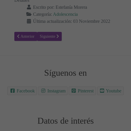
Detalles
Escrito por:
Estefanía Morera
Categoría:
Adolescencia
Última actualización: 03 Noviembre 2022
Artículo anterior: Hablar sobre Salud Mental con Adolescentes: Impo
Artículo siguiente: ¿Cuáles son los signos del autismo e
Anterior
Siguiente
Síguenos en
Facebook
Instagram
Pinterest
Youtube
Datos de interés