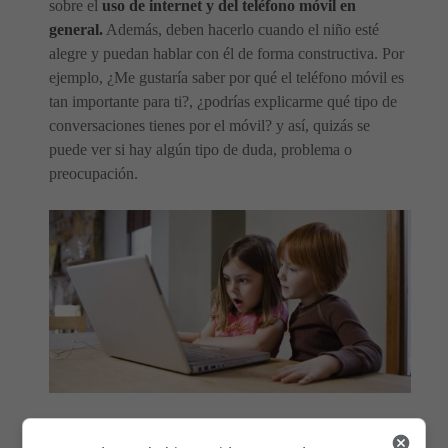
sobre el
uso de internet y del teléfono móvil en
general.
Además, deben hacerlo cuando el niño esté
alegre y puedan hablar con él de forma constructiva. Por
ejemplo, ¿Me gustaría saber por qué el teléfono móvil es
tan importante para ti?, ¿podrías explicarme qué tipo de
conversaciones tienes por el móvil? y así, quizás se
puede ver si hay algún tipo de duda, problema o
preocupación.
Otra cosa que deben saber los padres es que
un niño que