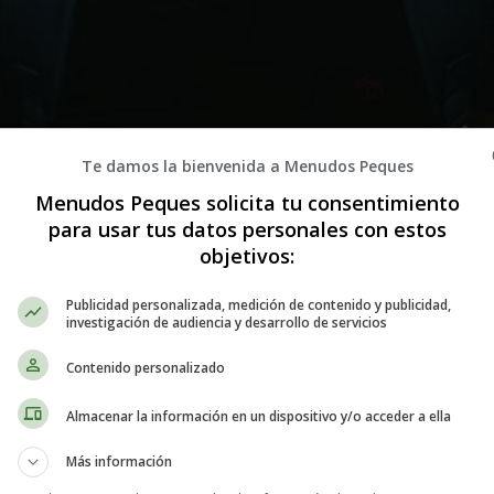
Te damos la bienvenida a Menudos Peques
Menudos Peques solicita tu consentimiento
ollo y el bienestar de los jóvenes. Sin embargo, a menudo se desconoce
para usar tus datos personales con estos
fundamental que los padres y educadores
deben abordar para ayudar a
objetivos:
nes difíciles de manera saludable
.
Publicidad personalizada, medición de contenido y publicidad,
investigación de audiencia y desarrollo de servicios
, donde los jóvenes experimentan una gran cantidad de emociones y estr
uada. La salud mental es un aspecto clave para una vida plena y satisf
Contenido personalizado
ludable y equilibrada.
Almacenar la información en un dispositivo y/o acceder a ella
on los adolescentes sobre salud mental. En primer lugar,
es importante
Más información
 mental puede afectar el bienestar físico, y viceversa. Es importante qu