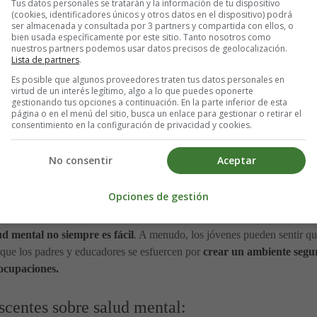
Tus datos personales se tratarán y la información de tu dispositivo
(cookies, identificadores únicos y otros datos en el dispositivo) podrá
ser almacenada y consultada por 3 partners y compartida con ellos, o
al les ayuda a
identificar problemas temprano y a buscar ayuda si e
bien usada específicamente por este sitio. Tanto nosotros como
alud mental, especialmente si son jóvenes. Pero es importante que los
nuestros partners podemos usar datos precisos de geolocalización.
Lista de partners
.
r ayuda cuando se necesita
.
Es posible que algunos proveedores traten tus datos personales en
virtud de un interés legítimo, algo a lo que puedes oponerte
olescentes sobre salud mental es que les ayuda a
desarrollar habilidad
gestionando tus opciones a continuación. En la parte inferior de esta
página o en el menú del sitio, busca un enlace para gestionar o retirar el
portante que los jóvenes tengan habilidades para manejar estas situaci
consentimiento en la configuración de privacidad y cookies.
manejar el estrés y las emociones, lo que les ayuda a tener una vida más
No consentir
Aceptar
ental les ayuda a
desarrollar una actitud positiva hacia la vida
. La s
ndan la importancia de cuidar de su mente y de su
bienestar emocional
Opciones de gestión
rar los desafíos y situaciones difíciles que surjan en su camino.
ud mental no siempre es fácil
. A menudo, los jóvenes pueden sentir qu
e que los padres y educadores se esfuercen por
crear un ambiente segur
ocupaciones.
scentes sobre salud mental: