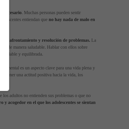
s necesario
. Muchas personas pueden sentir
 adolescentes entiendan que
no hay nada de malo en
es de afrontamiento y resolución de problemas.
La
ones de manera saludable. Hablar con ellos sobre
 saludable y equilibrada.
alud mental es un aspecto clave para una vida plena y
. Al tener una actitud positiva hacia la vida, los
e los adultos no entienden sus problemas o que no
o y acogedor en el que los adolescentes se sientan