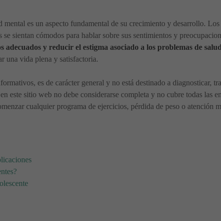
d mental es un aspecto fundamental de su crecimiento y desarrollo. Los
s se sientan cómodos para hablar sobre sus sentimientos y preocupacio
os adecuados y reducir el estigma asociado a los problemas de salu
r una vida plena y satisfactoria.
nformativos, es de carácter general y no está destinado a diagnosticar, t
en este sitio web no debe considerarse completa y no cubre todas las en
menzar cualquier programa de ejercicios, pérdida de peso o atención méd
licaciones
entes?
olescente