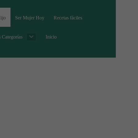
ijo
Ser Mujer Hoy
Recetas fáciles
s Categorías
Inicio