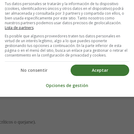
ue un niño puede tener depresión
Tus datos personales se tratarán y la información de tu dispositivo
(cookies, identificadores únicos y otros datos en el dispositivo) podrá
ser almacenada y consultada por 3 partners y compartida con ellos, o
bien usada específicamente por este sitio. Tanto nosotros como
ones o cambios que los padres y cuidadores pueden ver por sí mismos.
nuestros partners podemos usar datos precisos de geolocalización.
Lista de partners
.
resar sus sentimientos o que no estén dispuestos a hacerlo. Estas señal
Es posible que algunos proveedores traten tus datos personales en
virtud de un interés legítimo, algo a lo que puedes oponerte
gestionando tus opciones a continuación. En la parte inferior de esta
página o en el menú del sitio, busca un enlace para gestionar o retirar el
consentimiento en la configuración de privacidad y cookies.
.
No consentir
Aceptar
Opciones de gestión
o dolores de cabeza o de estómago.
íticos o quejarse).