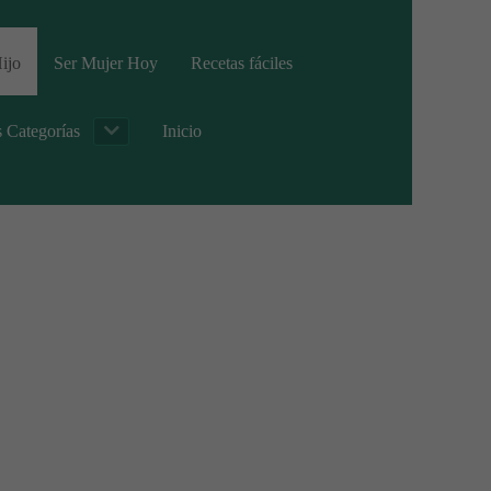
ijo
Ser Mujer Hoy
Recetas fáciles
s Categorías
Inicio