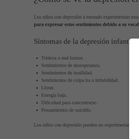
Los niños con depresión a menudo experimentan mucho
para expresar estos sentimientos debido a su voca
Síntomas de la depresión infantil:
Tristeza o mal humor.
Sentimientos de desesperanza.
Sentimientos de inutilidad.
Sentimientos de culpa ira o irritabilidad.
Llorar.
Energía baja.
Dificultad para concentrarse.
Pensamientos de suicidio.
Los niños con depresión pueden no experimentar todo