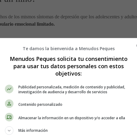
s de los mismos síntomas de depresión que los adolescentes y adulto
bulario emocional limitado.
Te damos la bienvenida a Menudos Peques
Menudos Peques solicita tu consentimiento
para usar tus datos personales con estos
objetivos:
Publicidad personalizada, medición de contenido y publicidad,
investigación de audiencia y desarrollo de servicios
Contenido personalizado
Almacenar la información en un dispositivo y/o acceder a ella
s estos síntomas. Algunos pueden ser más prominentes que otros.
Más información