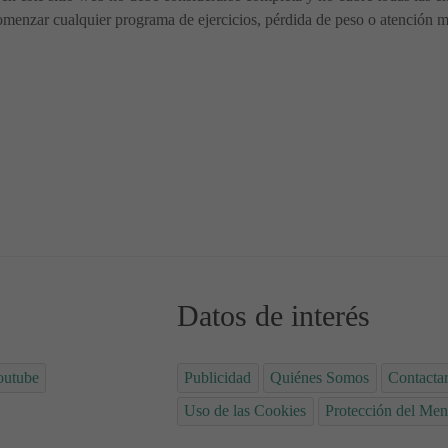
menzar cualquier programa de ejercicios, pérdida de peso o atención méd
pre?
a mi hijo solo en casa?
Datos de interés
outube
Publicidad
Quiénes Somos
Contacta
Uso de las Cookies
Protección del Men