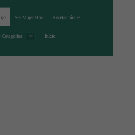
ijo
Ser Mujer Hoy
Recetas fáciles
s Categorías
Inicio