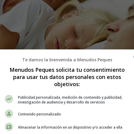
Te damos la bienvenida a Menudos Peques
Menudos Peques solicita tu consentimiento
para usar tus datos personales con estos
objetivos:
a pesadilla, el niño está llorando y sólo se calma si está en la cama de
Publicidad personalizada, medición de contenido y publicidad,
e y establecer límites?
investigación de audiencia y desarrollo de servicios
ficultades para dormirse y expresa su deseo de dormir en la cama de su
Contenido personalizado
Almacenar la información en un dispositivo y/o acceder a ella