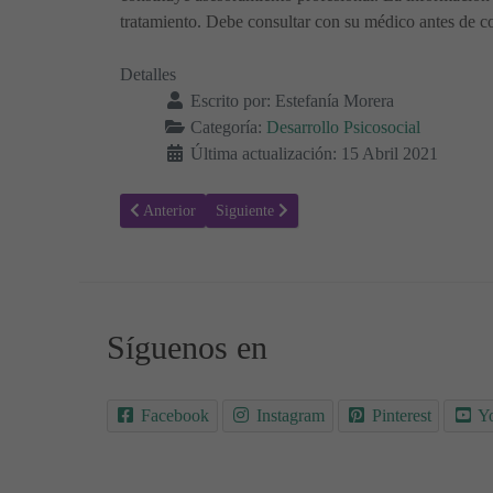
tratamiento. Debe consultar con su médico antes de co
Detalles
Escrito por:
Estefanía Morera
Categoría:
Desarrollo Psicosocial
Última actualización: 15 Abril 2021
Artículo anterior: ¿Debemos recompensar a los niños siem
Artículo siguiente: ¿A qué edad puedo dejar 
Anterior
Siguiente
Síguenos en
Facebook
Instagram
Pinterest
Y