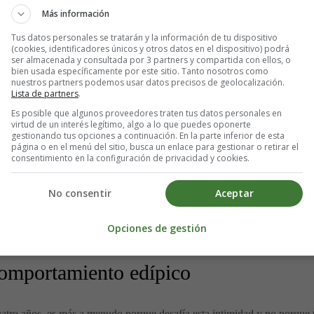
Más información
, cuando es hora de acostarse, sus ansiedades salen a la superficie. Sie
Tus datos personales se tratarán y la información de tu dispositivo
(cookies, identificadores únicos y otros datos en el dispositivo) podrá
ra tranquilizarse necesita ir a la cama de sus padres.
ser almacenada y consultada por 3 partners y compartida con ellos, o
bien usada específicamente por este sitio. Tanto nosotros como
nuestros partners podemos usar datos precisos de geolocalización.
ño se expresa
Lista de partners
.
Es posible que algunos proveedores traten tus datos personales en
virtud de un interés legítimo, algo a lo que puedes oponerte
nte y trata de entender cómo funcionan los adultos, también trata de ent
gestionando tus opciones a continuación. En la parte inferior de esta
página o en el menú del sitio, busca un enlace para gestionar o retirar el
e ama a mí? ¿Por qué quieren estar solos? ¿Qué hacen cuando cierran 
consentimiento en la configuración de privacidad y cookies.
No consentir
Aceptar
un poco de cariño, puedes negociar diciendo que tiene el derecho de 
os padres tienen derecho a estar solos, los dos, pero que no debe est
Opciones de gestión
omportamiento edípico
cuatro años, es más a menudo porque desafía esta intimidad y no porque 