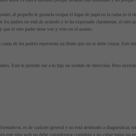
poder, al pequeño le gustaría ocupar el lugar de papá en la cama (o el d
e los padres no está de acuerdo y lo ha expresado claramente, el otro pa
 que el otro padre tiene voz y voto en el asunto.
la cama de los padres representa un límite que no se debe cruzar. Este int
adres. Esto le permite dar a tu hijo un sentido de dirección. Pero necesi
nformativos, es de carácter general y no está destinado a diagnosticar, t
en este sitio web no debe considerarse completa y no cubre todas las en