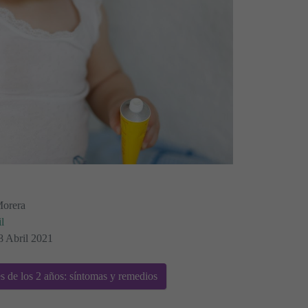
Morera
l
8 Abril 2021
s de los 2 años: síntomas y remedios