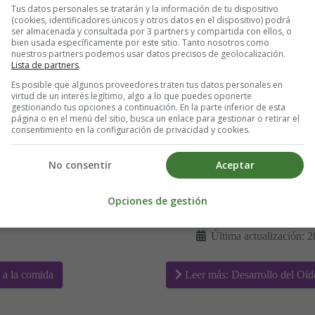
Tus datos personales se tratarán y la información de tu dispositivo
(cookies, identificadores únicos y otros datos en el dispositivo) podrá
ser almacenada y consultada por 3 partners y compartida con ellos, o
bien usada específicamente por este sitio. Tanto nosotros como
nuestros partners podemos usar datos precisos de geolocalización.
Lista de partners
.
Es posible que algunos proveedores traten tus datos personales en
virtud de un interés legítimo, algo a lo que puedes oponerte
gestionando tus opciones a continuación. En la parte inferior de esta
página o en el menú del sitio, busca un enlace para gestionar o retirar el
consentimiento en la configuración de privacidad y cookies.
No consentir
Aceptar
Detalles
Opciones de gestión
Escrito por:
Estefanía 
Categoría:
Salud Infanti
Última actualización: 2
 a la comida
Leer más: Desarrollo del Oíd