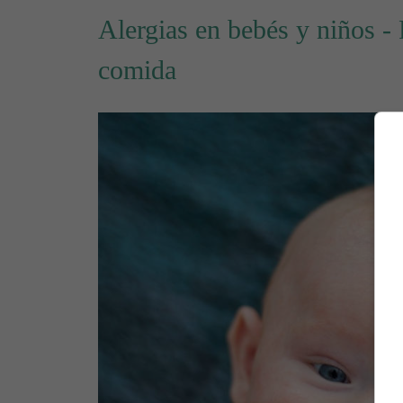
Alergias en bebés y niños - 
comida