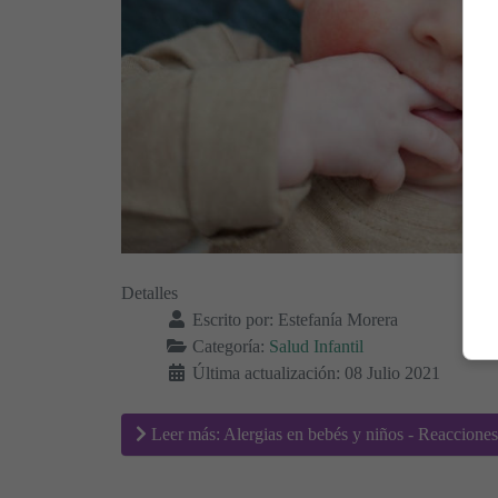
Detalles
Escrito por:
Estefanía Morera
Categoría:
Salud Infantil
Última actualización: 08 Julio 2021
Leer más: Alergias en bebés y niños - Reacciones