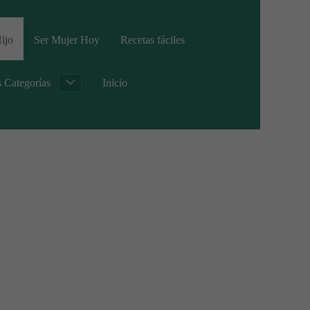
ijo
Ser Mujer Hoy
Recetas fáciles
s Categorías
Inicio