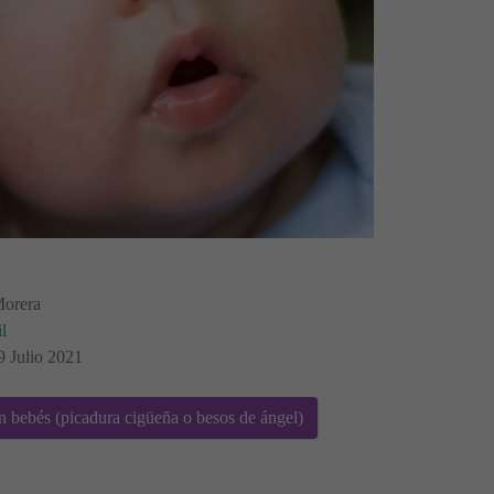
Morera
l
9 Julio 2021
bebés (picadura cigüeña o besos de ángel)