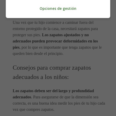
pequeños generalmente no necesitan zapatos mientras se
Opciones de gestión
muevan dentro de casa.
Una vez que tu hijo comience a caminar fuera del
entorno protegido de la casa, necesitará zapatos para
proteger sus pies.
Los zapatos ajustados y no
adecuados pueden provocar deformidades en los
pies
, por lo que es importante que tenga zapatos que le
queden bien desde el principio.
Consejos para comprar zapatos
adecuados a los niños:
Los zapatos deben ser del largo y profundidad
adecuados
. Para asegurarse de que la dimensión sea
correcta, es una buena idea medir los pies de tu hijo cada
vez que compres zapatos.