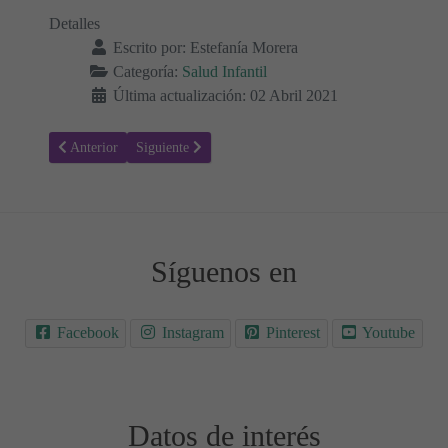
Detalles
Escrito por:
Estefanía Morera
Categoría:
Salud Infantil
Última actualización: 02 Abril 2021
Artículo anterior: ¿Mi bebé oye bien? Tipos y causas de sordera
Artículo siguiente: Varicela - ¿Cuáles son sus síntomas
Anterior
Siguiente
Síguenos en
Facebook
Instagram
Pinterest
Youtube
Datos de interés