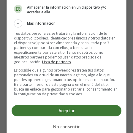
Almacenar la información en un dispositivo y/o
acceder a ella
Más información
Tus datos personales se tratarán y la información de tu
dispositivo (cookies, identificadores únicos y otros datos en
el dispositivo) podrá ser almacenada y consultada por 3
partners y compartida con ellos, o bien usada
específicamente por este sitio. Tanto nosotros como
nuestros partners podemos usar datos precisos de
geolocalización.
Lista de partners
.
Es posible que algunos proveedores traten tus datos
personales en virtud de un interés legítimo, algo a lo que
puedes oponerte gestionando tus opciones a continuación.
Cómo elegir los zapatos
En la parte inferior de esta página o en el menú del sitio,
busca un enlace para gestionar o retirar el consentimiento en
la configuración de privacidad y cookies.
correctos para el bebé
Aceptar
El objetivo principal de los zapatos es
proteger los pies
de la superficie sobre la que camina
. Un bebé que aún
No consentir
no está caminando no necesita zapatos. Incluso los niños