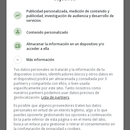
Publicidad personalizada, medición de contenido y
publicidad, investigación de audiencia y desarrollo de
servicios
Contenido personalizado
Almacenar la información en un dispositivo y/o
acceder a ella
Detalles
Más información
Escrito por:
Estefanía Morera
Tus datos personales se tratarán y la información de tu
Categoría:
El Recién Nacido
dispositivo (cookies, identificadores únicos y otros datos en
Última actualización: 25 Agosto 2022
el dispositivo) podrá ser almacenada y consultada por 3
partners y compartida con ellos, o bien usada
específicamente por este sitio. Tanto nosotros como
nuestros partners podemos usar datos precisos de
Leer más: ¿Cómo es un bebé recién nacido?
geolocalización.
Lista de partners
.
Características físicas
Es posible que algunos proveedores traten tus datos
personales en virtud de un interés legítimo, algo a lo que
puedes oponerte gestionando tus opciones a continuación.
En la parte inferior de esta página o en el menú del sitio,
busca un enlace para gestionar o retirar el consentimiento en
¿Cuáles son los riesgos para
la configuración de privacidad y cookies.