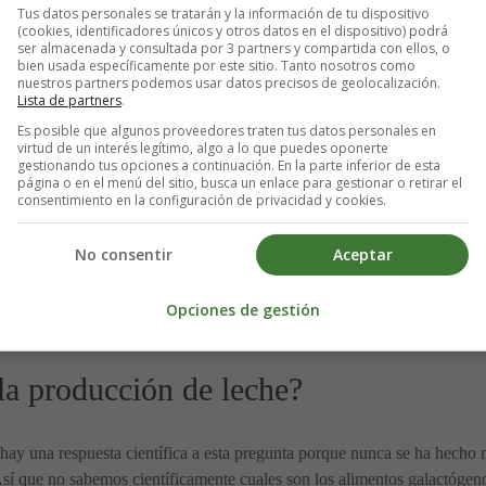
Tus datos personales se tratarán y la información de tu dispositivo
(cookies, identificadores únicos y otros datos en el dispositivo) podrá
ancia: alimentos a evitar
ser almacenada y consultada por 3 partners y compartida con ellos, o
bien usada específicamente por este sitio. Tanto nosotros como
nuestros partners podemos usar datos precisos de geolocalización.
Lista de partners
.
fica para el período de lactancia. Aquí están:
Es posible que algunos proveedores traten tus datos personales en
virtud de un interés legítimo, algo a lo que puedes oponerte
gestionando tus opciones a continuación. En la parte inferior de esta
l alcohol no va a la leche, puede afectar negativamente el sabor y el ol
página o en el menú del sitio, busca un enlace para gestionar o retirar el
os pequeños. ⇒ Más información en:
El alcohol y la lactancia materna: ¿C
consentimiento en la configuración de privacidad y cookies.
nos, el atún y el pez espada contienen mercurio, a veces en altos nivele
No consentir
Aceptar
 embarazo
y
Recomendaciones sobre el consumo de pescado en niños
Opciones de gestión
 energéticas de cola no deben estar en tu menú mientras estés amamantan
a producción de leche?
ay una respuesta científica a esta pregunta porque nunca se ha hecho n
Así que no sabemos científicamente cuales son los alimentos galactógeno