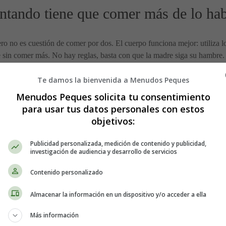
tando tiene que comer más de lo hab
ero no es cuestión de comer por dos. El cuerpo funciona mejor: utiliza 
e sin comer más. No hay reglas, basta con que la madre siga su hambre.
Te damos la bienvenida a Menudos Peques
 provocar deficiencias?
Menudos Peques solicita tu consentimiento
para usar tus datos personales con estos
nen a las vegetarianas estrictas. En este caso existe un riesgo de defici
objetivos:
un suplemento vitamínico excepto quizás un poco de hierro. ⇒ Más info
Publicidad personalizada, medición de contenido y publicidad,
investigación de audiencia y desarrollo de servicios
ancia: beber lo suficiente
Contenido personalizado
Almacenar la información en un dispositivo y/o acceder a ella
las madres que amamantan. Ya durante el embarazo, las hormonas han ay
lema de la mejor manera posible, es esencial beber mucho, tanto más cu
Más información
otella de agua y bebe entre comidas. También puedes optar por caldos 