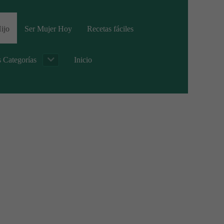
ijo
Ser Mujer Hoy
Recetas fáciles
s Categorías
Inicio