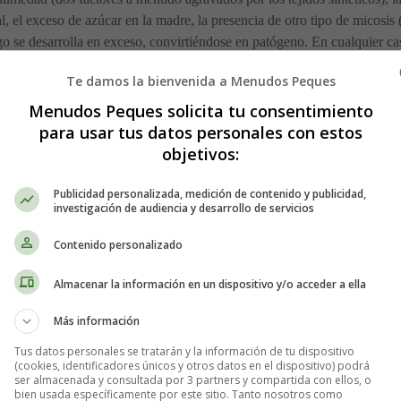
al, el exceso de azúcar en la madre, la presencia de otro tipo de micosis (
 se desarrolla en exceso, convirtiéndose en patógeno. En cualquier caso
a
candidiasis bucal
, visible por las pequeñas manchas blancas de su le
Te damos la bienvenida a Menudos Peques
nudo en los primeros meses de la lactancia
. A menudo mal diagnostic
Menudos Peques solicita tu consentimiento
ente.
para usar tus datos personales con estos
objetivos:
asis mamaria?
Publicidad personalizada, medición de contenido y publicidad,
investigación de audiencia y desarrollo de servicios
s pulsátiles desde el pezón hasta la axila, el dolor suele subir a lo larg
Contenido personalizado
a localización del hongo, su importancia y la sensibilidad de la madre. 
gujas penetran en el pecho: es realmente muy doloroso.
Almacenar la información en un dispositivo y/o acceder a ella
a succión del bebé y de una grieta porque suele aparecer al final de la 
Más información
 pezones y las areolas pueden tener un aspecto normal o estar descolori
Tus datos personales se tratarán y la información de tu dispositivo
ente. Si el bebé tiene esta candidiasis en la boca, en forma de muguet, p
(cookies, identificadores únicos y otros datos en el dispositivo) podrá
ser almacenada y consultada por 3 partners y compartida con ellos, o
bien usada específicamente por este sitio. Tanto nosotros como