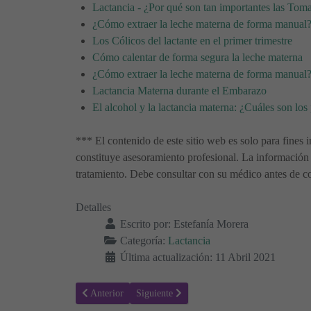
Lactancia - ¿Por qué son tan importantes las Tom
¿Cómo extraer la leche materna de forma manual
Los Cólicos del lactante en el primer trimestre
Cómo calentar de forma segura la leche materna
¿Cómo extraer la leche materna de forma manual
Lactancia Materna durante el Embarazo
El alcohol y la lactancia materna: ¿Cuáles son los
*** El contenido de este sitio web es solo para fines i
constituye asesoramiento profesional. La información 
tratamiento. Debe consultar con su médico antes de co
Detalles
Escrito por:
Estefanía Morera
Categoría:
Lactancia
Última actualización: 11 Abril 2021
Artículo anterior: Lactancia: Problemas habituales y posib
Artículo siguiente: Cómo calentar de forma 
Anterior
Siguiente