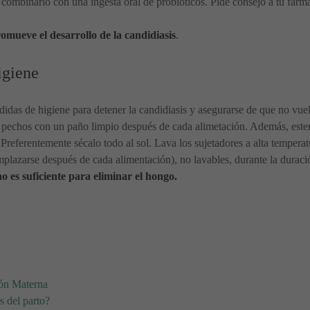
s combinarlo con una ingesta oral de probióticos. Pide consejo a tu farm
omueve el desarrollo de la candidiasis
.
igiene
didas de higiene para detener la candidiasis y asegurarse de que no vue
s pechos con un paño limpio después de cada alimetación. Además, esteri
 Preferentemente sécalo todo al sol. Lava los sujetadores a alta temperatu
plazarse después de cada alimentación), no lavables, durante la duraci
o es suficiente para eliminar el hongo.
ión Materna
s del parto?