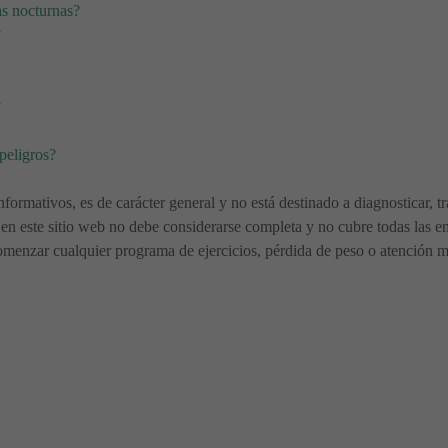
as nocturnas?
?
?
 peligros?
nformativos, es de carácter general y no está destinado a diagnosticar, 
en este sitio web no debe considerarse completa y no cubre todas las en
menzar cualquier programa de ejercicios, pérdida de peso o atención méd
les soluciones
segura la leche materna