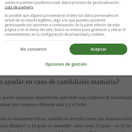
nuestros partners podemos usar datos precisos de geolocalización.
Lista de partners
.
Es posible que algunos proveedores traten tus datos personales en
virtud de un interés legítimo, algo a lo que puedes oponerte
a ginecólogo para confirmar el diagnóstico y establecer rápidamente un 
gestionando tus opciones a continuación. En la parte inferior de esta
página o en el menú del sitio, busca un enlace para gestionar o retirar el
l que se aplica en el pezón y la boca del bebé después de cada toma dur
consentimiento en la configuración de privacidad y cookies.
 se realizará ningún examen especial, salvo una muestra bacteriológica
No consentir
Aceptar
e largo que a veces uno está tentado de detener cuando los síntomas des
quiere correr el riesgo de que vuelva a ocurrir. Cabe señalar que, durante
Opciones de gestión
patible con la lactancia materna.
n ayudar en caso de candidiasis mamaria?
o, puede manejarse simplemente aplicando una compresa de bicarbonato 
tomar una compresa diferente para ti y el bebé.
omo un tratamiento eficaz, también se describe como una sustancia tóxic
ución diluida (5 a 10 gotas en promedio - pero hasta 25 gotas - en 30 m