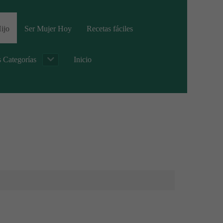
ijo
Ser Mujer Hoy
Recetas fáciles
s Categorías
Inicio