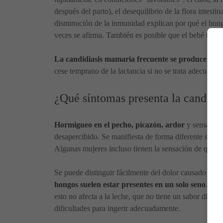
después del parto), el desequilibrio de la flora intestin
disminución de la inmunidad explican por qué el hongo
veces se afirma. También es posible que el bebé teng
La candidiasis mamaria frecuente se produce a me
cese temprano de la lactancia si no se trata adecuadam
¿Qué síntomas presenta la candidi
Hormigueo en el pecho, picazón, ardor
y sensacione
desapercibido. Se manifiesta de forma diferente según l
Algunas mujeres incluso tienen la sensación de que a
Se puede distinguir fácilmente del dolor causado por l
hongos suelen estar presentes en un solo seno
. Los
esto no afecta a la leche, que no tiene un sabor difer
dificultades para ingerir adecuadamente.