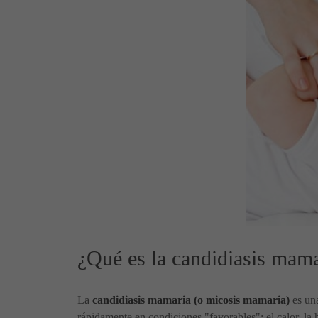
¿Qué es la candidiasis mama
La
candidiasis mamaria (o micosis mamaria)
es una
rápidamente en condiciones "favorables": el calor, la 