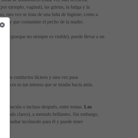
por ejemplo, vaginal), las grietas, la fatiga y la
, rara vez se trata de una falta de higiene, como a
ngua, y que contamine el pecho de la madre.
ada (porque no siempre es visible), puede llevar a un
o de los conductos lácteos y rara vez pasa
A veces es tan intenso que se irradia hacia atrás.
alimentación o incluso después, entre tomas.
Los
dos (más claros), a menudo brillantes. Sin embargo,
uede resultar incómodo para él y puede tener