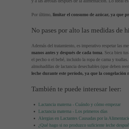
y a las areolas después de la alimentación. Lo ideal e
Por último,
limitar el consumo de azúcar, ya que pr
No pases por alto las medidas de h
Además del tratamiento, es imperativo respetar las me
manos antes y después de cada toma
. Seca bien tu
el pecho o el bebé, incluido la ropa de cama y toallas.
almohadillas de lactancia desechables (que deben reem
leche durante este período, ya que la congelación n
También te puede interesar leer:
Lactancia materna - Cuándo y cómo empezar
Lactancia materna - Los primeros días
Alergias en Lactantes Causadas por la Alimentac
¿Qué hago si no produzco suficiente leche despué