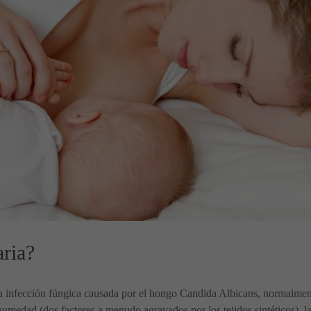
ria?
 infección fúngica causada por el hongo Candida Albicans, normalmente
humedad (dos factores a menudo agravados por los tejidos sintéticos), l