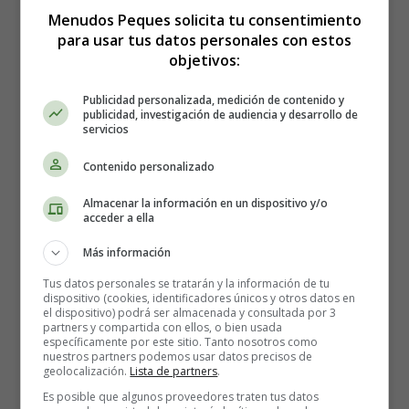
Menudos Peques solicita tu consentimiento
Preparación para el examen: no es necesaria ninguna
para usar tus datos personales con estos
objetivos:
preparación antes del día del examen y no es necesario
estar en ayunas. Te acuestas en una camilla con la parte
Publicidad personalizada, medición de contenido y
superior del cuerpo desnuda.
publicidad, investigación de audiencia y desarrollo de
servicios
Desarrollo del examen:
Tras la desinfección de la piel,
Contenido personalizado
se administra una pequeña anestesia local
. Actúa en
pocos minutos y con una duración media de 45 minutos.
Almacenar la información en un dispositivo y/o
Es necesario permitir que el radiólogo introduzca la aguja
acceder a ella
de biopsia en la mama, a nivel de la lesión. Las agujas se
Más información
accionan mediante un pequeño dispositivo automático
llamado "pistola". "La mayoría de las veces, el radiólogo
Tus datos personales se tratarán y la información de tu
dispositivo (cookies, identificadores únicos y otros datos en
utiliza la ecografía para guiar la muestra y asegurarse de
el dispositivo) podrá ser almacenada y consultada por 3
que se toma del lugar correcto. Si se han visualizado
partners y compartida con ellos, o bien usada
específicamente por este sitio. Tanto nosotros como
varias lesiones, el radiólogo puede tomar varias muestras
nuestros partners podemos usar datos precisos de
de la misma mama. El procedimiento dura unos 20
geolocalización.
Lista de partners
.
minutos para una microbiopsia y unos 30 minutos para
Es posible que algunos proveedores traten tus datos