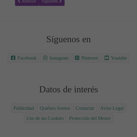
Artículo anterior: Cardio durante el embarazo: ¿Es seguro? 🏊🏻‍♀️🏃🏻‍♀️
Artículo siguiente: Levantar pesas durante el embarazo: 
Anterior
Siguiente
Síguenos en
Facebook
Instagram
Pinterest
Youtube
Datos de interés
Publicidad
Quiénes Somos
Contactar
Aviso Legal
Uso de las Cookies
Protección del Menor