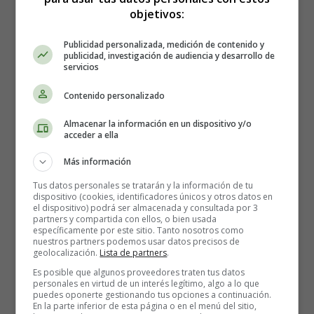
el dióxido de carbono más rápidamente de lo normal
objetivos:
cuando estás moviendo menos aire de un lado a otro
entre tus pulmones y el aire exterior.
Esto hace que la
Publicidad personalizada, medición de contenido y
concentración de dióxido de carbono en la sangre
publicidad, investigación de audiencia y desarrollo de
servicios
disminuya, lo que a su vez hace que el pH de la sangre
aumente, lo que significa que la sangre se vuelve menos
Contenido personalizado
ácida, más alcalina. Esto se llama alcalosis respiratoria.
Se trata de una alcalosis respiratoria leve, ya que el pH
Almacenar la información en un dispositivo y/o
acceder a ella
sólo aumenta ligeramente, pero es un cambio suficiente
para que los riñones lo noten y, con el tiempo,
los
Más información
riñones lo compensan trabajando para que la sangre
Tus datos personales se tratarán y la información de tu
sea más ácida.
dispositivo (cookies, identificadores únicos y otros datos en
el dispositivo) podrá ser almacenada y consultada por 3
partners y compartida con ellos, o bien usada
🤰🏻👶🏻🎁 Crea tu
lista de nacimiento
y
específicamente por este sitio. Tanto nosotros como
actualízala siempre que quieras. Comparte tu lista
nuestros partners podemos usar datos precisos de
geolocalización.
Lista de partners
.
con familiares y amigos para que puedan acertar
Es posible que algunos proveedores traten tus datos
con el regalo que necesitas ⇓⇓⇓
personales en virtud de un interés legítimo, algo a lo que
puedes oponerte gestionando tus opciones a continuación.
En la parte inferior de esta página o en el menú del sitio,