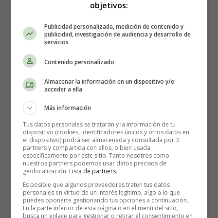
objetivos:
500 gramos de
chocolate con leche
Publicidad personalizada, medición de contenido y
publicidad, investigación de audiencia y desarrollo de
servicios
Contenido personalizado
Almacenar la información en un dispositivo y/o
acceder a ella
Más información
Tus datos personales se tratarán y la información de tu
dispositivo (cookies, identificadores únicos y otros datos en
el dispositivo) podrá ser almacenada y consultada por 3
partners y compartida con ellos, o bien usada
específicamente por este sitio. Tanto nosotros como
nuestros partners podemos usar datos precisos de
geolocalización.
Lista de partners
.
Es posible que algunos proveedores traten tus datos
personales en virtud de un interés legítimo, algo a lo que
puedes oponerte gestionando tus opciones a continuación.
En la parte inferior de esta página o en el menú del sitio,
busca un enlace para gestionar o retirar el consentimiento en