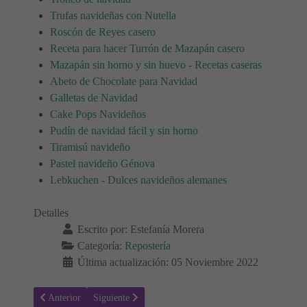
Trufas navideñas con Nutella
Roscón de Reyes casero
Receta para hacer Turrón de Mazapán casero
Mazapán sin horno y sin huevo - Recetas caseras
Abeto de Chocolate para Navidad
Galletas de Navidad
Cake Pops Navideños
Pudín de navidad fácil y sin horno
Tiramisú navideño
Pastel navideño Génova
Lebkuchen - Dulces navideños alemanes
Detalles
Escrito por:
Estefanía Morera
Categoría:
Repostería
Última actualización: 05 Noviembre 2022
Artículo anterior: Receta para hacer Mazapán 🤤
Artículo siguiente: Receta para hacer turrón de Guirlac
Anterior
Siguiente