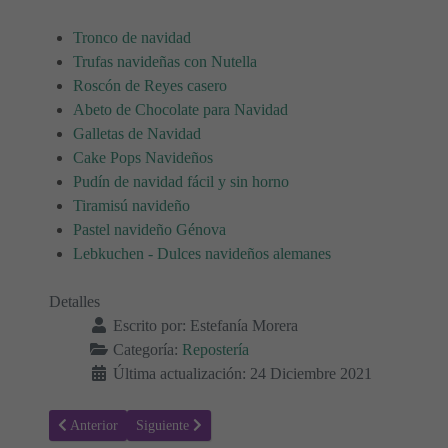
Tronco de navidad
Trufas navideñas con Nutella
Roscón de Reyes casero
Abeto de Chocolate para Navidad
Galletas de Navidad
Cake Pops Navideños
Pudín de navidad fácil y sin horno
Tiramisú navideño
Pastel navideño Génova
Lebkuchen - Dulces navideños alemanes
Detalles
Escrito por:
Estefanía Morera
Categoría:
Repostería
Última actualización: 24 Diciembre 2021
Artículo anterior: Receta para hacer Galletas de Matcha y Goji
Artículo siguiente: Receta para hacer Pastel navideño 
Anterior
Siguiente