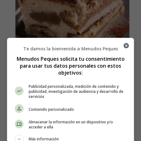
Te damos la bienvenida a Menudos Peques
Menudos Peques solicita tu consentimiento
para usar tus datos personales con estos
objetivos:
Cómo hacer Tiramisú de
Publicidad personalizada, medición de contenido y
publicidad, investigación de audiencia y desarrollo de
servicios
navidad - Recetas Caseras
Contenido personalizado
Los ingredientes que necesitas:
Almacenar la información en un dispositivo y/o
acceder a ella
Café fuerte
, el equivalente a una cafetera de cuatro
Más información