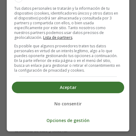
tazas
Tus datos personales se tratarán y la información de tu
2 cucharadas de azúcar glas
dispositivo (cookies, identificadores únicos y otros datos en
50 ml de licor de amaretto, o al gusto
el dispositivo) podrá ser almacenada y consultada por 3
partners y compartida con ellos, o bien usada
1
panettone
, cortado en rebanadas gruesas de 1 cm.
específicamente por este sitio. Tanto nosotros como
500 gramos de
mascarpone
nuestros partners podemos usar datos precisos de
geolocalización.
Lista de partners
.
1 vaina de vainilla, partida, semillas raspadas
Es posible que algunos proveedores traten tus datos
150 gramos de azúcar glas
personales en virtud de un interés legítimo, algo a lo que
200 ml de nata con un 48% de materia grasa o más,
puedes oponerte gestionando tus opciones a continuación.
En la parte inferior de esta página o en el menú del sitio,
200 ml. Batida hasta que forme picos suaves cuando
busca un enlace para gestionar o retirar el consentimiento en
se retira el batidor.
la configuración de privacidad y cookies.
Cacao
en polvo, para espolvorear
Chocolate negro
, rallado, para decorar
Aceptar
Elaboración del Tiramisú navideño:
No consentir
Mezcla el café, el azúcar glas y el amaretto, al gusto, en
Opciones de gestión
un cuenco grande. Agrega las rebanadas de panettone a
la mezcla de café y reserva.