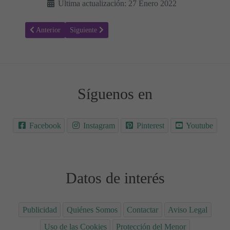
Última actualización: 27 Enero 2022
Artículo anterior: Tarta Tres Leches sin azúcar y baja en carbohidrat
Artículo siguiente: Gofres Sin Lácteos Keto Low Carb
Anterior
Siguiente
Síguenos en
Facebook
Instagram
Pinterest
Youtube
Datos de interés
Publicidad
Quiénes Somos
Contactar
Aviso Legal
Uso de las Cookies
Protección del Menor