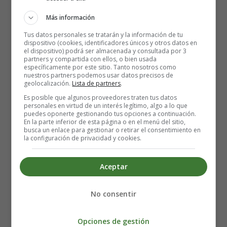
½ cucharadita de esencia de vainilla
Más información
Elaboración de la Leche condensada
Tus datos personales se tratarán y la información de tu
dispositivo (cookies, identificadores únicos y otros datos en
el dispositivo) podrá ser almacenada y consultada por 3
casera Keto sin azúcar:
partners y compartida con ellos, o bien usada
específicamente por este sitio. Tanto nosotros como
nuestros partners podemos usar datos precisos de
Vierte una taza de nata espesa en una cacerola
geolocalización.
Lista de partners
.
mediana. Añade la mantequilla y llévala a ebullición.
Es posible que algunos proveedores traten tus datos
Añade una pizca de sal. Revuelve continuamente y
personales en virtud de un interés legítimo, algo a lo que
puedes oponerte gestionando tus opciones a continuación.
cocina durante 5 minutos. Si utilizas una placa
En la parte inferior de esta página o en el menú del sitio,
eléctrica, es posible que tengas que encender y
busca un enlace para gestionar o retirar el consentimiento en
la configuración de privacidad y cookies.
apagar la cacerola para regular la temperatura y que
no se desborde.
Aceptar
Incorpora el edulcorante y sigue removiendo y
cocinando a fuego lento durante 10 minutos o hasta
que espese y cubra el dorso de una cuchara.
No consentir
Retira del fuego y añade la esencia de vainilla. Deja
que se enfríe. Se espesará a medida que se enfríe. Si
Opciones de gestión
no lo vas a utilizar inmediatamente, guárdalo en un