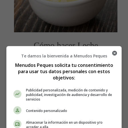
Cómo hacer Leche
Te damos la bienvenida a Menudos Peques
condensada Keto sin azúcar -
Menudos Peques solicita tu consentimiento
Recetas keto - Low Carb
para usar tus datos personales con estos
objetivos:
Los ingredientes que necesitas son:
Publicidad personalizada, medición de contenido y
publicidad, investigación de audiencia y desarrollo de
servicios
1 taza de nata para montar
Contenido personalizado
½ taza de mantequilla
pizca de sal
Almacenar la información en un dispositivo y/o
½ taza de eritritol
acceder a ella