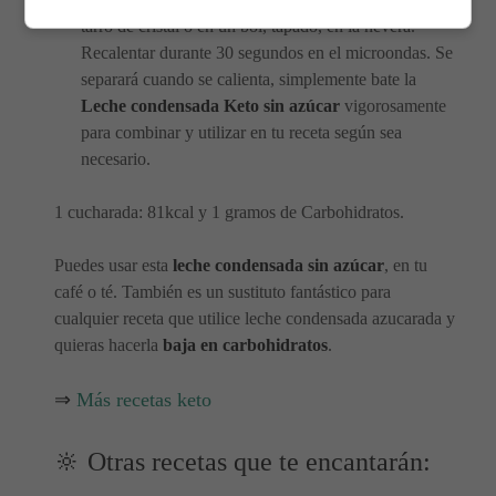
tarro de cristal o en un bol, tapado, en la nevera.
Recalentar durante 30 segundos en el microondas. Se
separará cuando se calienta, simplemente bate la
Leche condensada Keto sin azúcar
vigorosamente
para combinar y utilizar en tu receta según sea
necesario.
1 cucharada: 81kcal y 1 gramos de Carbohidratos.
Puedes usar esta
leche condensada sin azúcar
, en tu
café o té. También es un sustituto fantástico para
cualquier receta que utilice leche condensada azucarada y
quieras hacerla
baja en carbohidratos
.
⇒
Más recetas keto
🔆 Otras recetas que te encantarán: