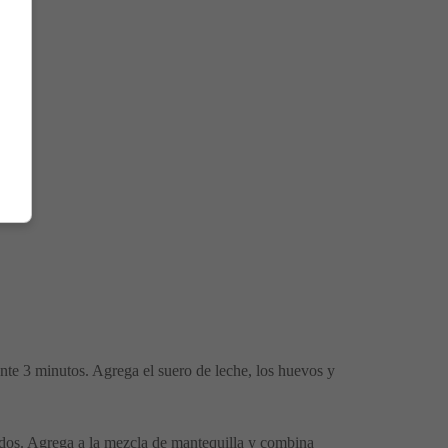
nte 3 minutos. Agrega el suero de leche, los huevos y
inados. Agrega a la mezcla de mantequilla y combina