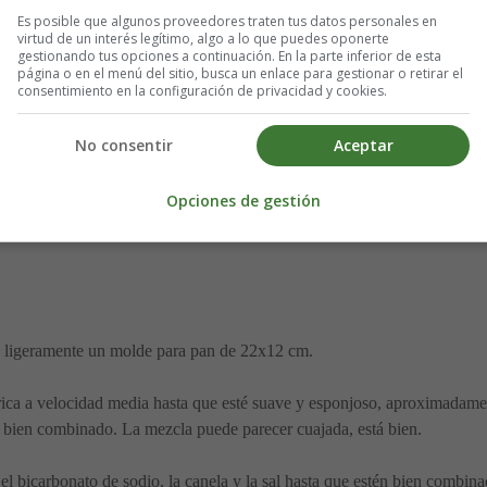
Es posible que algunos proveedores traten tus datos personales en
virtud de un interés legítimo, algo a lo que puedes oponerte
gestionando tus opciones a continuación. En la parte inferior de esta
página o en el menú del sitio, busca un enlace para gestionar o retirar el
consentimiento en la configuración de privacidad y cookies.
ados
No consentir
Aceptar
Opciones de gestión
na ligeramente un molde para pan de 22x12 cm.
trica a velocidad media hasta que esté suave y esponjoso, aproximadame
té bien combinado. La mezcla puede parecer cuajada, está bien.
, el bicarbonato de sodio, la canela y la sal hasta que estén bien comb