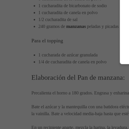
1 cucharadita de bicarbonato de sodio
1 cucharadita de canela en polvo
1/2 cucharadita de sal
240 gramos de
manzanas
peladas y picadas en d
Para el topping
1 cucharada de azúcar granulada
1/4 de cucharadita de canela en polvo
Elaboración del Pan de manzana:
Precalienta el horno a 180 grados. Engrasa y enhari
Bate el azúcar y la mantequilla con una batidora eléc
la vainilla. Bate a velocidad media-baja hasta que es
En un recipiente aparte, mezcla la harina, la levadura