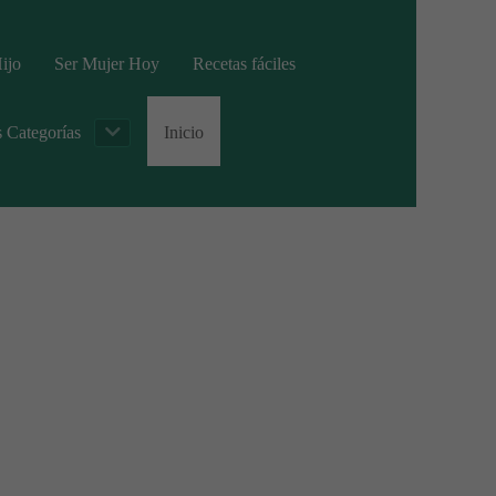
ijo
Ser Mujer Hoy
Recetas fáciles
s Categorías
Inicio