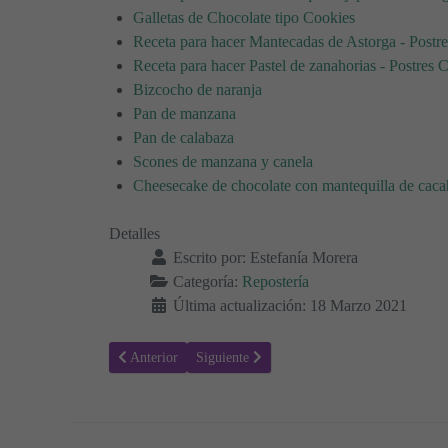
Galletas de Chocolate tipo Cookies
Receta para hacer Mantecadas de Astorga - Postr
Receta para hacer Pastel de zanahorias - Postres 
Bizcocho de naranja
Pan de manzana
Pan de calabaza
Scones de manzana y canela
Cheesecake de chocolate con mantequilla de caca
Detalles
Escrito por:
Estefanía Morera
Categoría:
Repostería
Última actualización: 18 Marzo 2021
Artículo anterior: Receta para hacer Brownies de Snickers
Artículo siguiente: Receta para hacer Cupcak
Anterior
Siguiente