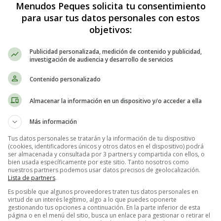
Menudos Peques solicita tu consentimiento
para usar tus datos personales con estos
objetivos:
Publicidad personalizada, medición de contenido y publicidad,
investigación de audiencia y desarrollo de servicios
Contenido personalizado
Almacenar la información en un dispositivo y/o acceder a ella
 Ensalada de pollo tailandesa - Rece
Más información
se mezclan para formar la base de una ensalada, y luego se le añade pol
Tus datos personales se tratarán y la información de tu dispositivo
(cookies, identificadores únicos y otros datos en el dispositivo) podrá
de arroz y salsa de ajo y chile.
ser almacenada y consultada por 3 partners y compartida con ellos, o
bien usada específicamente por este sitio. Tanto nosotros como
nuestros partners podemos usar datos precisos de geolocalización.
Lista de partners
.
Es posible que algunos proveedores traten tus datos personales en
virtud de un interés legítimo, algo a lo que puedes oponerte
gestionando tus opciones a continuación. En la parte inferior de esta
s finas
página o en el menú del sitio, busca un enlace para gestionar o retirar el