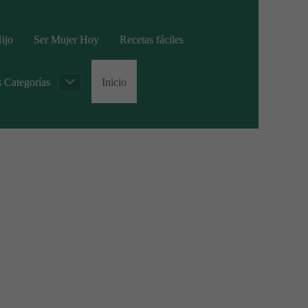
ijo
Ser Mujer Hoy
Recetas fáciles
s Categorías
Inicio