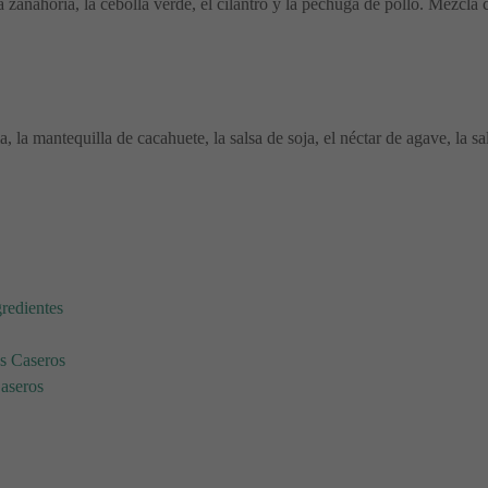
la zanahoria, la cebolla verde, el cilantro y la pechuga de pollo. Mezcla
la mantequilla de cacahuete, la salsa de soja, el néctar de agave, la sal
:
gredientes
es Caseros
Caseros