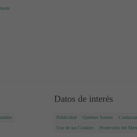
huete
a con garbanzos
cho verde con uvas, almendras, eneldo
Datos de interés
outube
Publicidad
Quiénes Somos
Contacta
Uso de las Cookies
Protección del Men