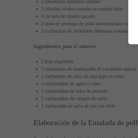
2 zanahorias medianas ralladas
3 cebollas verdes cortadas en rodajas finas
¼ de taza de cilantro picado
2 tazas de pechuga de pollo desmenuzada cocida
3 cucharadas de almendras fileteadas tostadas
Ingredientes para el aderezo
1 lima exprimida
3 cucharadas de mantequilla de cacahuete natural
2 cucharadas de salsa de soja baja en sodio
3 cucharaditas de agave o miel
2 cucharaditas de salsa de pescado
2 cucharaditas de vinagre de arroz
1 cucharadita de salsa de ajo con chile
Elaboración de la Ensalada de poll