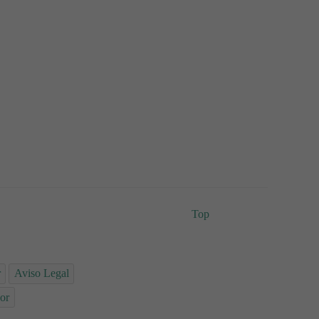
Top
r
Aviso Legal
or