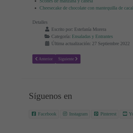
Scones de manzana y canela
Cheesecake de chocolate con mantequilla de caca
Detalles
Escrito por:
Estefanía Morera
Categoría:
Ensaladas y Entrantes
Última actualización: 27 Septiembre 2022
Artículo anterior: Receta para hacer Ensalada mediterráne
Artículo siguiente: Receta para hacer Gazpa
Anterior
Siguiente
Síguenos en
Facebook
Instagram
Pinterest
Y