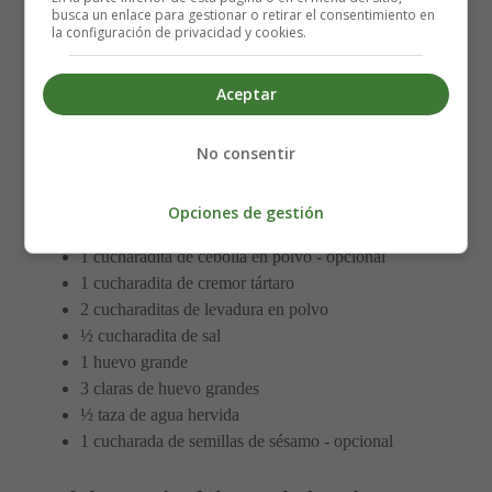
busca un enlace para gestionar o retirar el consentimiento en
la configuración de privacidad y cookies.
Aceptar
No consentir
Opciones de gestión
1 cucharadita de ajo en polvo - opcional
1 cucharadita de cebolla en polvo - opcional
1 cucharadita de cremor tártaro
2 cucharaditas de levadura en polvo
½ cucharadita de sal
1 huevo grande
3 claras de huevo grandes
½ taza de agua hervida
1 cucharada de semillas de sésamo - opcional