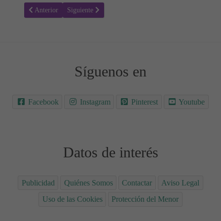
Artículo anterior: Tostaditas al horno Keto Low Carb
Artículo siguiente: Pan nube Keto Low Carb 🍞
Anterior
Siguiente
Síguenos en
Facebook
Instagram
Pinterest
Youtube
Datos de interés
Publicidad
Quiénes Somos
Contactar
Aviso Legal
Uso de las Cookies
Protección del Menor