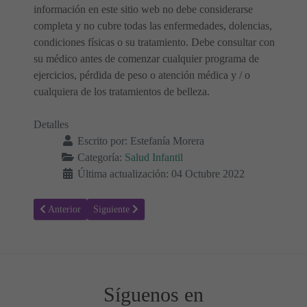
información en este sitio web no debe considerarse
completa y no cubre todas las enfermedades, dolencias,
condiciones físicas o su tratamiento. Debe consultar con
su médico antes de comenzar cualquier programa de
ejercicios, pérdida de peso o atención médica y / o
cualquiera de los tratamientos de belleza.
Detalles
Escrito por:
Estefanía Morera
Categoría:
Salud Infantil
Última actualización: 04 Octubre 2022
Artículo anterior: Ambliopía - Ojo vago o perezoso en los niños
Artículo siguiente: Síndrome del corazón izquierdo hi
Anterior
Siguiente
Síguenos en