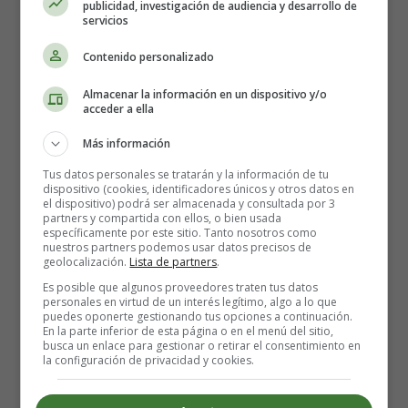
publicidad, investigación de audiencia y desarrollo de
¿Cómo vestir al bebé en
servicios
otoño?
Contenido personalizado
Almacenar la información en un dispositivo y/o
acceder a ella
Con la llegada del otoño, tendrás que cambiar la ropa de
tu bebé. Con el cambiante clima otoñal, es difícil saber
Más información
qué ponerse.
Tus datos personales se tratarán y la información de tu
dispositivo (cookies, identificadores únicos y otros datos en
No le pongas un jersey grueso por la mañana si vas a
el dispositivo) podrá ser almacenada y consultada por 3
partners y compartida con ellos, o bien usada
dejarle en la
escuela infantil
- guardería, ya que por la
específicamente por este sitio. Tanto nosotros como
tarde puede hacer mucho más calor. En su lugar, ponle
nuestros partners podemos usar datos precisos de
geolocalización.
Lista de partners
.
una camisa de manga corta o larga y una pequeña
chaqueta encima, que sea más fácil de quitar.
Dos capas
Es posible que algunos proveedores traten tus datos
personales en virtud de un interés legítimo, algo a lo que
finas son mejores que una capa gruesa
. Es posible que
puedes oponerte gestionando tus opciones a continuación.
quieras poner en su bolsa un pequeño gorro y un par de
En la parte inferior de esta página o en el menú del sitio,
busca un enlace para gestionar o retirar el consentimiento en
calcetines un poco más abrigados para las horas más
la configuración de privacidad y cookies.
frescas.