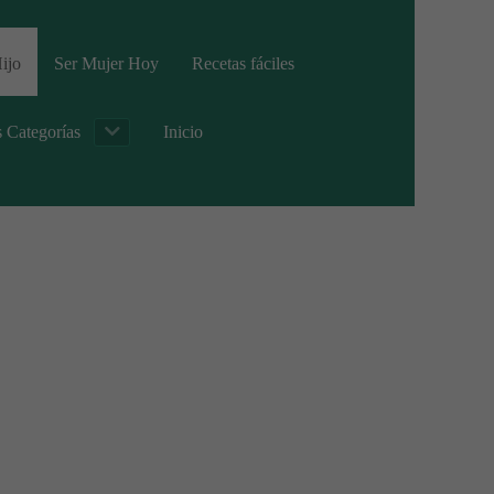
ijo
Ser Mujer Hoy
Recetas fáciles
s Categorías
Inicio