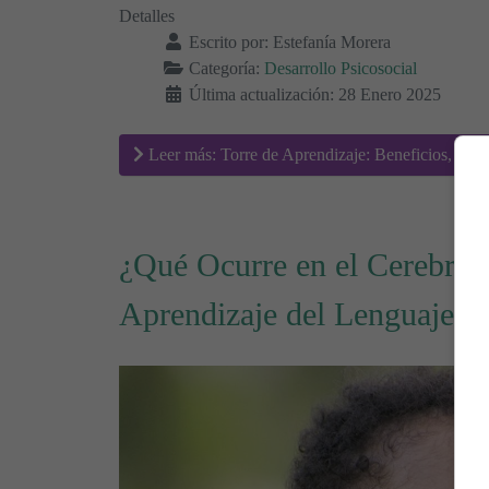
Detalles
Escrito por:
Estefanía Morera
Categoría:
Desarrollo Psicosocial
Última actualización: 28 Enero 2025
Leer más: Torre de Aprendizaje: Beneficios, Us
¿Qué Ocurre en el Cerebro In
Aprendizaje del Lenguaje? 