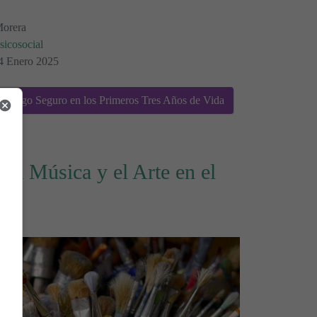
Morera
sicosocial
14 Enero 2025
 Apego Seguro en los Primeros Tres Años de Vida
 la Música y el Arte en el
l