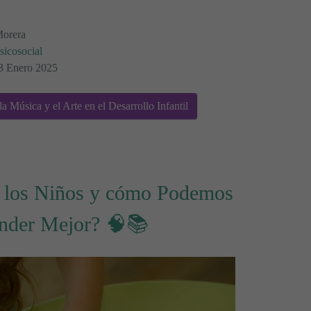
Morera
sicosocial
13 Enero 2025
a Música y el Arte en el Desarrollo Infantil
los Niños y cómo Podemos
ender Mejor? 🧠📚