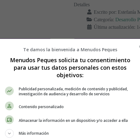
Detalles
Escrito por:
Estefanía 
Categoría:
Desarrollo P
Última actualización: 
os y Consejos de Compra
Leer más: La Importancia del
Te damos la bienvenida a Menudos Peques
Menudos Peques solicita tu consentimiento
para usar tus datos personales con estos
fantil durante el
Los Beneficios de
objetivos:
🧠👶
Desarrollo Infanti
Publicidad personalizada, medición de contenido y publicidad,
investigación de audiencia y desarrollo de servicios
Contenido personalizado
Almacenar la información en un dispositivo y/o acceder a ella
Más información