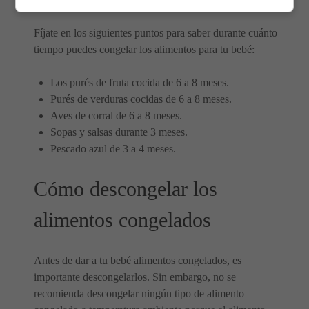
Fíjate en los siguientes puntos para saber durante cuánto
tiempo puedes congelar los alimentos para tu bebé:
Los purés de fruta cocida de 6 a 8 meses.
Purés de verduras cocidas de 6 a 8 meses.
Aves de corral de 6 a 8 meses.
Sopas y salsas durante 3 meses.
Pescado azul de 3 a 4 meses.
Cómo descongelar los
alimentos congelados
Antes de dar a tu bebé alimentos congelados, es
importante descongelarlos. Sin embargo, no se
recomienda descongelar ningún tipo de alimento