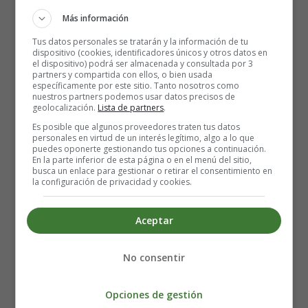
Más información
Tus datos personales se tratarán y la información de tu
dispositivo (cookies, identificadores únicos y otros datos en
el dispositivo) podrá ser almacenada y consultada por 3
Otros recipientes aptos para el
partners y compartida con ellos, o bien usada
específicamente por este sitio. Tanto nosotros como
congelador
nuestros partners podemos usar datos precisos de
geolocalización.
Lista de partners
.
Es posible que algunos proveedores traten tus datos
Puedes utilizar cualquier recipiente apto para el
personales en virtud de un interés legítimo, algo a lo que
puedes oponerte gestionando tus opciones a continuación.
congelador que tengas en tu cocina para guardar la
En la parte inferior de esta página o en el menú del sitio,
comida de tu bebé. Congelar la comida del bebé en los
busca un enlace para gestionar o retirar el consentimiento en
la configuración de privacidad y cookies.
recipientes que ya tienes en casa te resultará obviamente
económico, ya que no tendrás que comprar nada nuevo.
Aceptar
¿Cuánto tiempo se puede
No consentir
conservar la comida del bebé
Opciones de gestión
en el congelador?