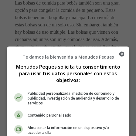
Las bolsas de comida para bebés también son una gran
opción para congelar la comida de tu pequeño. Estas
bolsas tienen una boquilla y una tapa. La mayoría de
estas bolsas son de un solo uso. Sin embargo, también
hay bolsas de uso múltiple. Las bolsas que vienen con
cucharas adjuntas son muy cómodas de usar. Además,
algunas bolsas de comida para bebés son reutilizables y
pueden resultar muy económicas. Sin embargo, las bolsas
Te damos la bienvenida a Menudos Peques
de comida para bebés no se pueden descongelar en el
Menudos Peques solicita tu consentimiento
microondas.
para usar tus datos personales con estos
objetivos:
Publicidad personalizada, medición de contenido y
publicidad, investigación de audiencia y desarrollo de
servicios
Contenido personalizado
Almacenar la información en un dispositivo y/o
acceder a ella