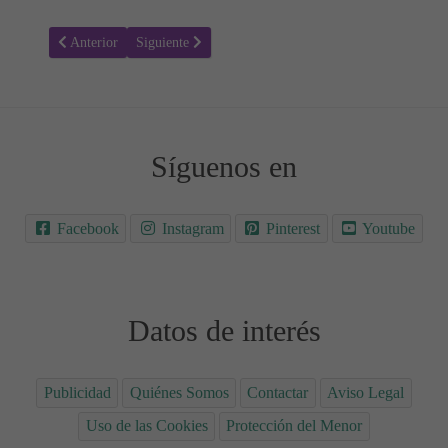
Artículo anterior: ¿Es seguro calentar la comida del bebé en el micr
Artículo siguiente: ¿Cuándo pueden los bebés comer ag
Anterior
Siguiente
Síguenos en
Facebook
Instagram
Pinterest
Youtube
Datos de interés
Publicidad
Quiénes Somos
Contactar
Aviso Legal
Uso de las Cookies
Protección del Menor