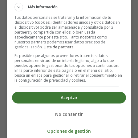
Más información
producirse durante la depilación
.
Tus datos personales se tratarán y la información de tu
dispositivo (cookies, identificadores únicos y otros datos en
Beneficios de afeitarse el
el dispositivo) podrá ser almacenada y consultada por 3
partners y compartida con ellos, o bien usada
vello de la zona íntima
específicamente por este sitio. Tanto nosotros como
nuestros partners podemos usar datos precisos de
geolocalización.
Lista de partners
.
durante el embarazo
Es posible que algunos proveedores traten tus datos
personales en virtud de un interés legítimo, algo a lo que
puedes oponerte gestionando tus opciones a continuación.
En la parte inferior de esta página o en el menú del sitio,
Los
microbios tienden a proliferar en el vello púbico
busca un enlace para gestionar o retirar el consentimiento en
y, si se transmiten al bebé, éste corre el riesgo de contraer
la configuración de privacidad y cookies.
una infección. Eliminar el vello púbico facilita que esto
no ocurra, ya que es más fácil mantener la zona limpia.
Aceptar
Si tu ginecólogo ve la necesidad de realizar alguna
No consentir
intervención durante el parto, podrá tener una mejor
visión si tu zona íntima está afeitada o recortada.
Opciones de gestión
Recortar o afeitar el vello reduce la sudoración y la