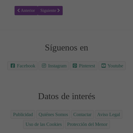
Artículo anterior: Tamaño y crecimiento de la barriga durante el em
Artículo siguiente: Caídas durante el embarazo. Riesgo
Anterior
Siguiente
Síguenos en
Facebook
Instagram
Pinterest
Youtube
Datos de interés
Publicidad
Quiénes Somos
Contactar
Aviso Legal
Uso de las Cookies
Protección del Menor