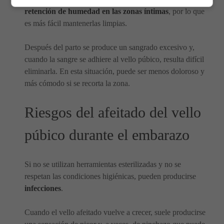
retención de humedad en las zonas íntimas
, por lo que
es más fácil mantenerlas limpias.
Después del parto se produce un sangrado excesivo y,
cuando la sangre se adhiere al vello púbico, resulta difícil
eliminarla. En esta situación, puede ser menos doloroso y
más cómodo si se recorta la zona.
Riesgos del afeitado del vello
púbico durante el embarazo
Si no se utilizan herramientas esterilizadas y no se
respetan las condiciones higiénicas, pueden producirse
infecciones
.
Cuando el vello afeitado vuelve a crecer, suele producirse