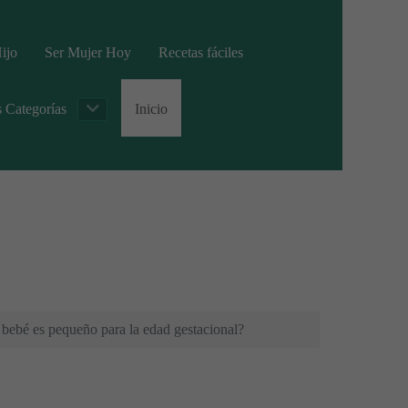
ijo
Ser Mujer Hoy
Recetas fáciles
s Categorías
Inicio
 bebé es pequeño para la edad gestacional?