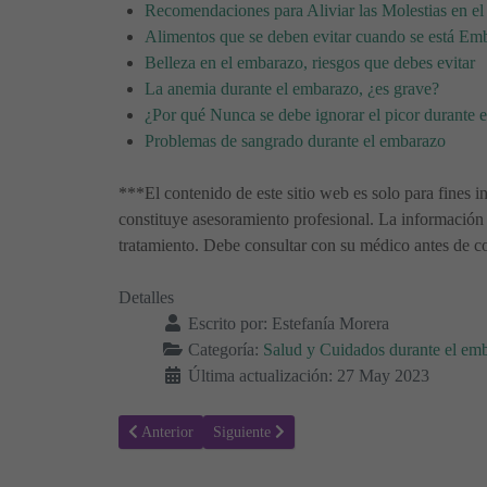
Recomendaciones para Aliviar las Molestias en e
Alimentos que se deben evitar cuando se está Em
Belleza en el embarazo, riesgos que debes evitar
La anemia durante el embarazo, ¿es grave?
¿Por qué Nunca se debe ignorar el picor durante 
Problemas de sangrado durante el embarazo
***El contenido de este sitio web es solo para fines i
constituye asesoramiento profesional. La información 
tratamiento. Debe consultar con su médico antes de co
Detalles
Escrito por:
Estefanía Morera
Categoría:
Salud y Cuidados durante el em
Última actualización: 27 May 2023
Artículo anterior: ¿Se puede saber el género del bebé con l
Artículo siguiente: 22 Ideas de regalos par
Anterior
Siguiente