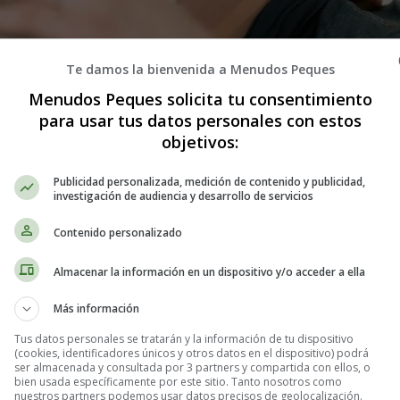
Te damos la bienvenida a Menudos Peques
Menudos Peques solicita tu consentimiento
para usar tus datos personales con estos
objetivos:
Publicidad personalizada, medición de contenido y publicidad,
ituación en la que el feto mide por debajo del percentil 10 de su e
investigación de audiencia y desarrollo de servicios
o. Los médicos determinan el tamaño del feto con dos mediciones en la 
Contenido personalizado
año del feto mediante tablas de crecimiento. En el proceso, el feto se c
arazos de la madre. Cuando el feto está por debajo del percentil 3, se 
Almacenar la información en un dispositivo y/o acceder a ella
mo bajo peso al nacer.
Más información
e dividen en dos categorías principales. Un feto puede ser lo que los 
Tus datos personales se tratarán y la información de tu dispositivo
iembros de la familia y crece adecuadamente según la tabla de crecimie
(cookies, identificadores únicos y otros datos en el dispositivo) podrá
raso del crecimiento intrauterino
, también llamado retraso del crecimie
ser almacenada y consultada por 3 partners y compartida con ellos, o
bien usada específicamente por este sitio. Tanto nosotros como
nifica que
el feto no recibe suficientes nutrientes u oxígeno a través 
nuestros partners podemos usar datos precisos de geolocalización.