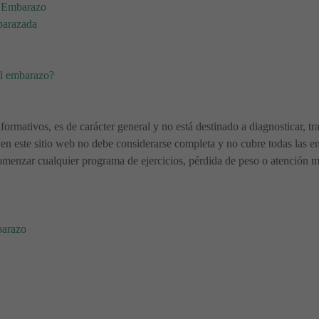
l Embarazo
barazada
el embarazo?
nformativos, es de carácter general y no está destinado a diagnosticar, t
en este sitio web no debe considerarse completa y no cubre todas las en
menzar cualquier programa de ejercicios, pérdida de peso o atención méd
barazo
a prueba del anillo?
a una embarazada 🤰🏻🎁