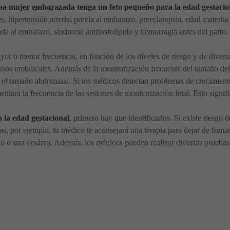
una mujer embarazada tenga un feto pequeño para la edad gestacio
s, hipertensión arterial previa al embarazo, preeclampsia, edad matern
ada al embarazo, síndrome antifosfolípido y hemorragia antes del parto.
yor o menor frecuencia, en función de los niveles de riesgo y de diver
asos umbilicales. Además de la monitorización frecuente del tamaño del
 el tamaño abdominal. Si los médicos detectan problemas de crecimiento
ntará la frecuencia de las sesiones de monitorización fetal. Esto signifi
a la edad gestacional
, primero hay que identificarlos. Si existe riesgo
as, por ejemplo, tu médico te aconsejará una terapia para dejar de fumar.
 o una cesárea. Además, los médicos pueden realizar diversas pruebas p