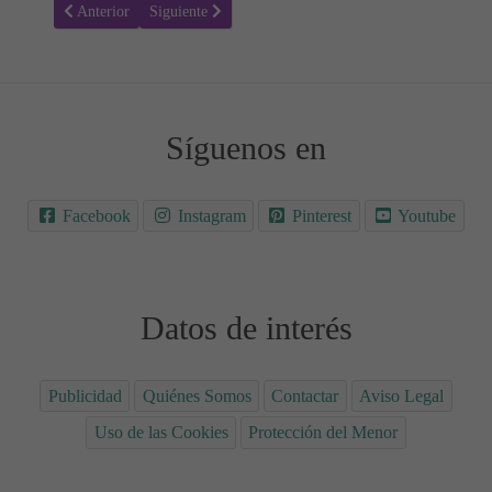
Artículo anterior: ¿Sabe mi Perro que Estoy Embarazada? 🐶🤰
Artículo siguiente: Cómo Crear tu Calendario de Citas
Anterior
Siguiente
Síguenos en
Facebook
Instagram
Pinterest
Youtube
Datos de interés
Publicidad
Quiénes Somos
Contactar
Aviso Legal
Uso de las Cookies
Protección del Menor