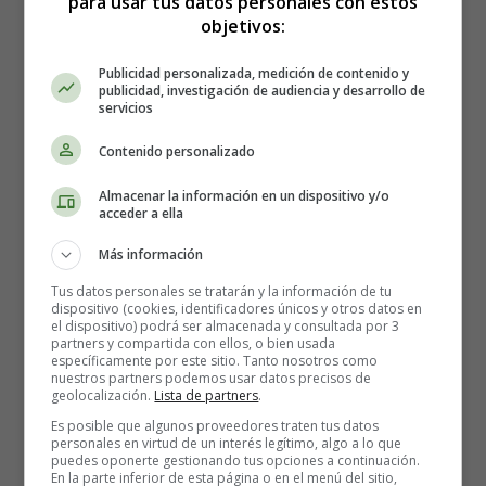
para usar tus datos personales con estos
riesgos.
Dedica tiempo para relajarte y tomar siestas
objetivos:
cuando sea necesario.
Publicidad personalizada, medición de contenido y
publicidad, investigación de audiencia y desarrollo de
4. Educación prenatal
servicios
Contenido personalizado
Participa en clases de
preparación al parto
para estar
bien informada sobre lo que puedes esperar durante el
Almacenar la información en un dispositivo y/o
parto y el posparto
.
acceder a ella
Más información
5. Apoyo emocional
Tus datos personales se tratarán y la información de tu
dispositivo (cookies, identificadores únicos y otros datos en
Habla con amigos, familiares y otros padres de gemelos
el dispositivo) podrá ser almacenada y consultada por 3
partners y compartida con ellos, o bien usada
para obtener apoyo emocional. Compartir tus
específicamente por este sitio. Tanto nosotros como
experiencias puede aliviar la ansiedad.
nuestros partners podemos usar datos precisos de
geolocalización.
Lista de partners
.
Es posible que algunos proveedores traten tus datos
Planificación para el Parto de
personales en virtud de un interés legítimo, algo a lo que
puedes oponerte gestionando tus opciones a continuación.
En la parte inferior de esta página o en el menú del sitio,