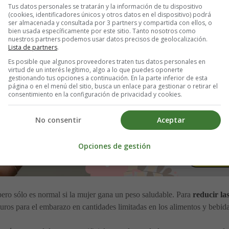
Tus datos personales se tratarán y la información de tu dispositivo
(cookies, identificadores únicos y otros datos en el dispositivo) podrá
ser almacenada y consultada por 3 partners y compartida con ellos, o
bien usada específicamente por este sitio. Tanto nosotros como
nuestros partners podemos usar datos precisos de geolocalización.
Lista de partners
.
Es posible que algunos proveedores traten tus datos personales en
virtud de un interés legítimo, algo a lo que puedes oponerte
gestionando tus opciones a continuación. En la parte inferior de esta
página o en el menú del sitio, busca un enlace para gestionar o retirar el
consentimiento en la configuración de privacidad y cookies.
No consentir
Aceptar
Opciones de gestión
ero sólo es normal si la mujer gana un peso saludable. Para
reducir la
eguros para el embarazo en cantidades limitadas en los alimentos y bebi