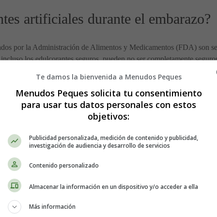
ntes artificiales durante el embarazo?
obados por la Administración de Alimentos y Medicamentos (FDA) son s
incluso los edulcorantes seguros, pueden no ser completamente seguro
masiado peso más adelante.
Te damos la bienvenida a Menudos Peques
Menudos Peques solicita tu consentimiento
dulcorantes artificiales para las embarazadas?
para usar tus datos personales con estos
objetivos:
actualízala siempre que quieras. Comparte tu lista con famili
regalo que necesitas ⇓⇓⇓
Publicidad personalizada, medición de contenido y publicidad,
investigación de audiencia y desarrollo de servicios
Contenido personalizado
Almacenar la información en un dispositivo y/o acceder a ella
Más información