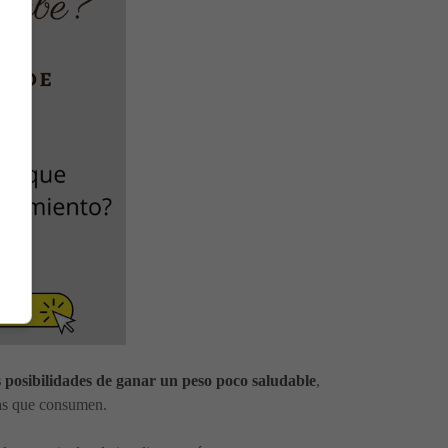
s posibilidades de ganar un peso poco saludable
,
das que consumen.