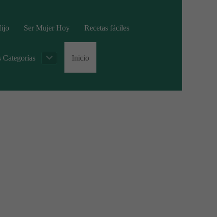
ijo
Ser Mujer Hoy
Recetas fáciles
s Categorías
Inicio