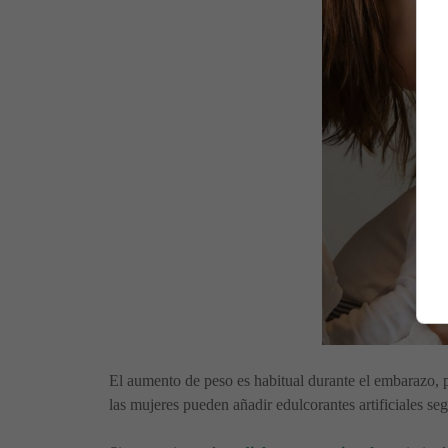
El aumento de peso es habitual durante el embarazo, p
las mujeres pueden añadir edulcorantes artificiales s