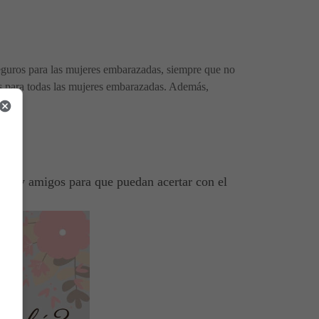
eguros para las mujeres embarazadas, siempre que no
s para todas las mujeres embarazadas. Además,
ares y amigos para que puedan acertar con el