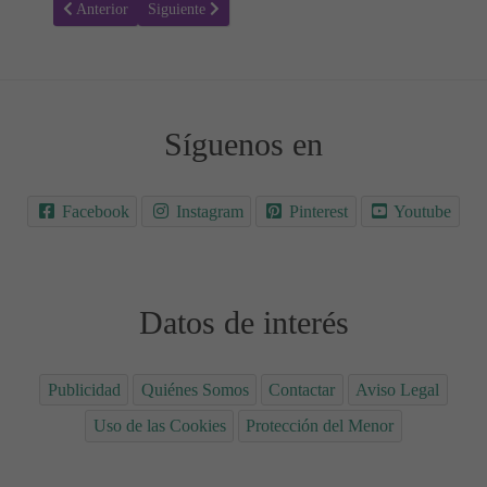
Artículo anterior: Ácidos biliares: Valores normales en el Embarazo
Artículo siguiente: Recuento de basófilos: Valores no
Anterior
Siguiente
Síguenos en
Facebook
Instagram
Pinterest
Youtube
Datos de interés
Publicidad
Quiénes Somos
Contactar
Aviso Legal
Uso de las Cookies
Protección del Menor