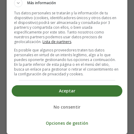
dolores musculares, dolor de cabeza, fiebre, pérdida de
Más información
apetito, fatiga y náuseas y vómitos. Sin embargo, no todo
Tus datos personales se tratarán y la información de tu
el mundo experimenta la primera fase, o a veces los
dispositivo (cookies, identificadores únicos y otros datos en
el dispositivo) podrá ser almacenada y consultada por 3
síntomas son tan leves que no se notan. En cualquiera de
partners y compartida con ellos, o bien usada
los casos, hay un periodo de unos días sin síntomas. Si
específicamente por este sitio. Tanto nosotros como
nuestros partners podemos usar datos precisos de
durante la primera fase los síntomas son perceptibles,
geolocalización.
Lista de partners
.
tendrás la sensación de que te estás recuperando, pero
Es posible que algunos proveedores traten tus datos
luego llega una segunda fase con nuevos síntomas, esta
personales en virtud de un interés legítimo, algo a lo que
puedes oponerte gestionando tus opciones a continuación.
vez neurológicos. Estos incluyen
síntomas de
En la parte inferior de esta página o en el menú del sitio,
meningitis
: fiebre, rigidez de cuello y dolor de cabeza.
busca un enlace para gestionar o retirar el consentimiento en
la configuración de privacidad y cookies.
La persona también puede experimentar confusión y
somnolencia, problemas de visión, audición o con otros
sentidos, problemas de movimiento (incluso parálisis).
Aceptar
Todas estas características sugieren una
meningoencefalitis, es decir, una inflamación del cerebro
No consentir
y de las capas de tejido conectivo que lo rodean y
protegen. En algunos casos, la situación puede
Opciones de gestión
evolucionar hacia la hidrocefalia, un exceso de líquido
alrededor del cerebro y la médula espinal.