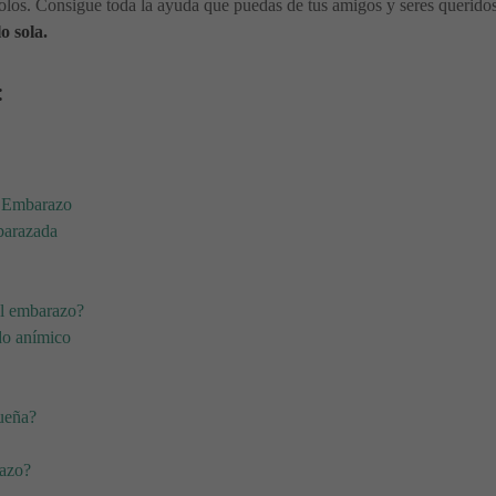
 solos. Consigue toda la ayuda que puedas de tus amigos y seres queridos
o sola.
:
l Embarazo
barazada
el embarazo?
do anímico
sueña?
razo?