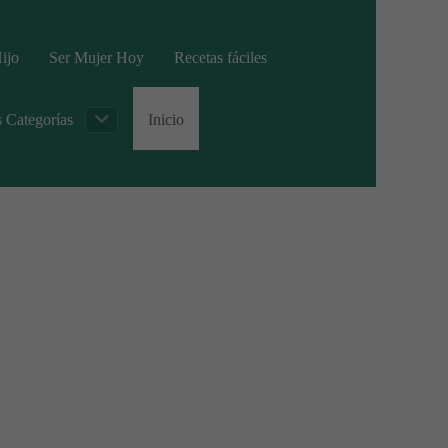
ijo
Ser Mujer Hoy
Recetas fáciles
s Categorías
Inicio