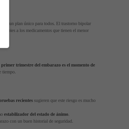
iste un plan único para todos. El trastorno bipolar
ue cambies a los medicamentos que tienen el menor
.
 primer trimestre del embarazo es el momento de
e tiempo.
pruebas recientes
sugieren que este riesgo es mucho
omo
estabilizador del estado de ánimo
.
arazo con un buen historial de seguridad.