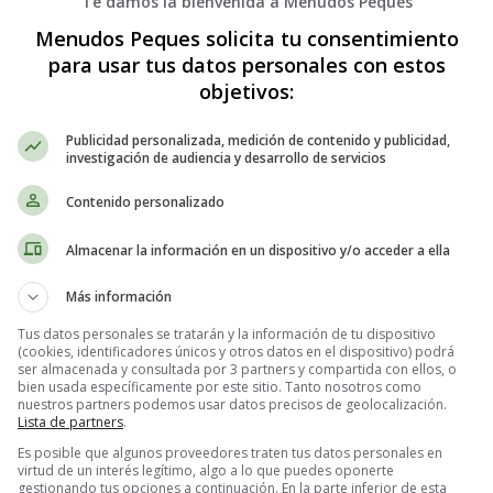
Te damos la bienvenida a Menudos Peques
s medicamentos bipolares incluyen estabilizadores del estado de ánimo, a
Menudos Peques solicita tu consentimiento
a o depresión y evitar las recaídas. Todos estos medicamentos se han re
para usar tus datos personales con estos
ue otros. El riesgo sigue existiendo, pero es pequeño.
objetivos:
lar no tratado durante el embarazo
Publicidad personalizada, medición de contenido y publicidad,
investigación de audiencia y desarrollo de servicios
 no tratado puede aumentar el riesgo de tener un bebé prematuro o
Contenido personalizado
que dejan de tomar la medicación durante el embarazo tienen much
Almacenar la información en un dispositivo y/o acceder a ella
a el riesgo de abuso de sustancias, tabaquismo, falta de cuidados prena
Más información
terior al parto es aún más arriesgado que durante el embarazo
. Se c
Tus datos personales se tratarán y la información de tu dispositivo
(cookies, identificadores únicos y otros datos en el dispositivo) podrá
n una situación de peligro para ella y su bebé.
ser almacenada y consultada por 3 partners y compartida con ellos, o
bien usada específicamente por este sitio. Tanto nosotros como
nuestros partners podemos usar datos precisos de geolocalización.
ar,
informa a tu médico si hay antecedentes de trastorno bipolar en 
Lista de partners
.
s. El embarazo puede ser un factor desencadenante de un nuevo diagnós
Es posible que algunos proveedores traten tus datos personales en
rmir, irritabilidad, energía inusualmente alta, pensamientos acelerados 
virtud de un interés legítimo, algo a lo que puedes oponerte
gestionando tus opciones a continuación. En la parte inferior de esta