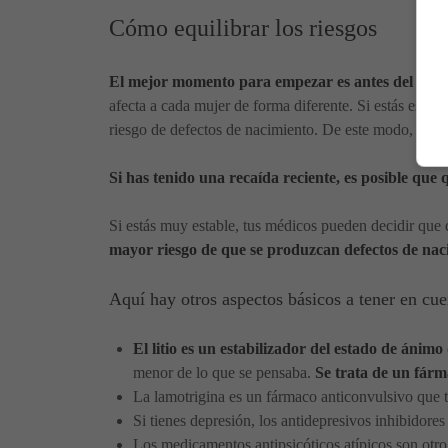
Cómo equilibrar los riesgos
El mejor momento para empezar es antes del emb
afecta a cada mujer de forma diferente. Si estás est
riesgo de defectos de nacimiento. De este modo, no t
Si has tenido una recaída reciente, es posible que
Si estás muy estable, tus médicos pueden decidir que
mayor riesgo de que se produzcan defectos de nac
Aquí hay otros aspectos básicos a tener en cue
El litio es un estabilizador del estado de ánim
menor de lo que se pensaba.
Se trata de un fárm
La lamotrigina es un fármaco anticonvulsivo que 
Si tienes depresión, los antidepresivos inhibidore
Los medicamentos antipsicóticos atípicos son otro