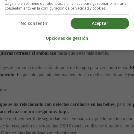
página o en el menú del sitio, busca un enlace para gestionar o retirar el
consentimiento en la configuración de privacidad y cookies.
No consentir
Aceptar
arazo
. Elabora un plan con tu psiquiatra y tu médico de cabecera. No ex
able pero necesitas tomar medicamentos, tus médicos pueden sugerirte q
Opciones de gestión
endrás que dejar la medicación de repente cuando te quedes embarazada
 quieras retrasar el embarazo
hasta que estés más estable.
 dejes de tomar la medicación durante un tiempo para ver cómo te va.
El
imiento
. Es posible que intenten mantenerte sin medicación durante est
nta:
o que se ha relacionado con defectos cardíacos en los bebés
, pero las
aco eficaz con un riesgo muy bajo.
tiene un buen perfil de seguridad en el embarazo y puede funcionar c
s de la recaptación de serotonina (ISRS) suelen utilizarse durante el emb
 fármaco bipolar utilizado en el embarazo.