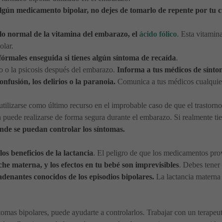
lgún medicamento bipolar, no dejes de tomarlo de repente por tu 
 lo normal de la vitamina del embarazo, el
ácido fólico
. Esta vitami
olar.
fórmales enseguida si tienes algún síntoma de recaída
.
to o la psicosis después del embarazo.
Informa a tus médicos de sínto
nfusión, los delirios o la paranoia.
Comunica a tus médicos cualquier
lizarse como último recurso en el improbable caso de que el trastorno
 puede realizarse de forma segura durante el embarazo. Si realmente t
onde se puedan controlar los síntomas.
 los beneficios de la lactancia
. El peligro de que los medicamentos pr
che materna, y los efectos en tu bebé son imprevisibles
. Debes tener
adenantes conocidos de los episodios bipolares.
La lactancia materna 
ntomas bipolares, puede ayudarte a controlarlos. Trabajar con un terape