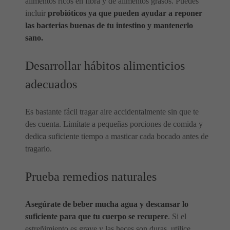
alimentos ricos en fibra y de alimentos grasos. Puedes
incluir
probióticos ya que pueden ayudar a reponer
las bacterias buenas de tu intestino y mantenerlo
sano.
Desarrollar hábitos alimenticios
adecuados
Es bastante fácil tragar aire accidentalmente sin que te
des cuenta. Limítate a pequeñas porciones de comida y
dedica suficiente tiempo a masticar cada bocado antes de
tragarlo.
Prueba remedios naturales
Asegúrate de beber mucha agua y descansar lo
suficiente para que tu cuerpo se recupere
. Si el
estreñimiento es grave y las heces son duras, utilice