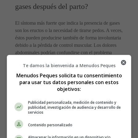
gases después del parto?
El síntoma más fuerte que indica la presencia de gases
son los eructos o la necesidad de tirarse pedos. A veces,
éstos pueden producirse también de forma involuntaria
debido a la pérdida de control muscular. Los dolores
abdominales podrían confundirse con el problema
relacionado con el útero, pero en realidad pueden ser el
Te damos la bienvenida a Menudos Peques
resultado de los gases atrapados.
Menudos Peques solicita tu consentimiento
para usar tus datos personales con estos
Factores que aumentan el
objetivos:
riesgo de desarrollar gases
Publicidad personalizada, medición de contenido y
publicidad, investigación de audiencia y desarrollo de
después del parto
servicios
Contenido personalizado
La incontinencia de gases después del parto es común en
Almacenar la información en un dispositivo y/o