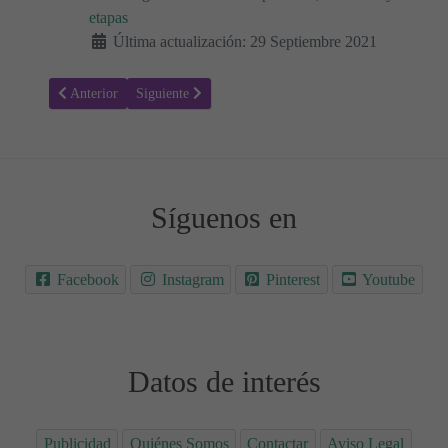
etapas
Última actualización: 29 Septiembre 2021
Artículo anterior: Método Bonapace para prepararse para el parto sin 
Artículo siguiente: ¿Cuánto dura la estancia en el hospi
Anterior
Siguiente
Síguenos en
Facebook
Instagram
Pinterest
Youtube
Datos de interés
Publicidad
Quiénes Somos
Contactar
Aviso Legal