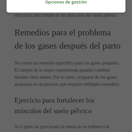
intestinal. El médico también puede sugerirte que acudas
Opciones de gestión
a un fisioterapeuta, que podría sugerirte algunos
ejercicios para fortalecer los músculos del suelo pélvico.
Remedios para el problema
de los gases después del parto
No existe un remedio específico para los gases posparto.
El cuerpo de la mujer experimenta grandes cambios
durante estos meses. Por lo tanto, ocuparse de los gases
atrapados es un proceso que requiere múltiples remedios.
Ejercicio para fortalecer los
músculos del suelo pélvico
Si el parto ha provocado la rotura de tu esfínter o la