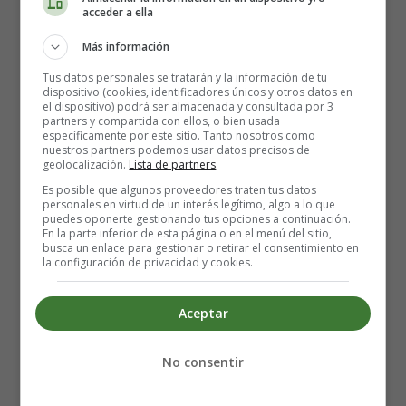
la mayoría de las mujeres, pero hay algunos factores que
acceder a ella
tienden a aumentar el riesgo de que ocurra. Estos suelen
ser
Más información
Tus datos personales se tratarán y la información de tu
Lesiones en la vagina durante el parto.
dispositivo (cookies, identificadores únicos y otros datos en
el dispositivo) podrá ser almacenada y consultada por 3
Desgarros anales o del esfínter.
partners y compartida con ellos, o bien usada
Cambios en los órganos internos desde el embarazo
específicamente por este sitio. Tanto nosotros como
nuestros partners podemos usar datos precisos de
hasta el parto.
geolocalización.
Lista de partners
.
Es posible que algunos proveedores traten tus datos
Tratamiento de los gases
personales en virtud de un interés legítimo, algo a lo que
puedes oponerte gestionando tus opciones a continuación.
En la parte inferior de esta página o en el menú del sitio,
posparto
busca un enlace para gestionar o retirar el consentimiento en
la configuración de privacidad y cookies.
Optar por el alivio del dolor de los gases posparto podría
Aceptar
estar en tu mente cuando empieces a experimentar estos
problemas. Pero
no existen tratamientos específicos
No consentir
que puedan aliviar los gases
. Los médicos suelen
ofrecer medicamentos para estimular el movimiento