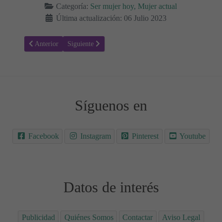
Categoría:
Ser mujer hoy, Mujer actual
Última actualización: 06 Julio 2023
Artículo anterior: Fin de una relación y divorcio: Cómo proteger el b
Artículo siguiente: La vida social después de la matern
Anterior
Siguiente
Síguenos en
Facebook
Instagram
Pinterest
Youtube
Datos de interés
Publicidad
Quiénes Somos
Contactar
Aviso Legal