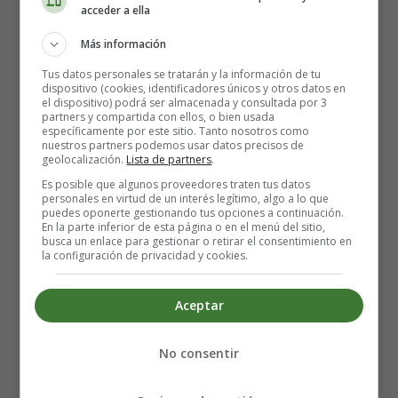
acceder a ella
ejemplo, pueden jugar a un juego, hacer deporte,
bañarse o ducharse juntos, darse masajes o leer juntos
Más información
en voz alta. Divertirse y
compartir intereses
Tus datos personales se tratarán y la información de tu
también puede favorecer la creación de vínculos
.
dispositivo (cookies, identificadores únicos y otros datos en
el dispositivo) podrá ser almacenada y consultada por 3
Aprovecha cualquier oportunidad para
partners y compartida con ellos, o bien usada
demostrar físicamente tu afecto por el otro
. A
específicamente por este sitio. Tanto nosotros como
nuestros partners podemos usar datos precisos de
menudo se pasan por alto actos de amor sencillos y
geolocalización.
Lista de partners
.
evidentes. Por ejemplo, darse un beso de verdad al
Es posible que algunos proveedores traten tus datos
salir por la mañana, al llegar a casa del trabajo y antes
personales en virtud de un interés legítimo, algo a lo que
puedes oponerte gestionando tus opciones a continuación.
de acostarse por la noche. Muchas parejas sólo lo
En la parte inferior de esta página o en el menú del sitio,
hacen por costumbre, sin aprovechar estos momentos
busca un enlace para gestionar o retirar el consentimiento en
la configuración de privacidad y cookies.
para acercarse. También puedes tomarle de la mano,
masajearle los hombros, abrazarle, etc. El contacto
físico es agradable y aumenta la cercanía de vuestra
Aceptar
relación. El contacto físico es agradable y aumenta
las endorfinas, hormonas que te hacen sentir bien y
No consentir
feliz.
No le des demasiada importancia a los pequeños