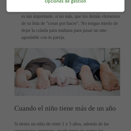
Opciones de gestión
detalles. Tal vez no puedas terminar todas tus
tareas, y eso está bien
. Dedicar tiempo a tu relación
es tan importante, si no más, que los demás elementos
de su lista de "cosas por hacer". No tengas miedo de
dejar la colada para mañana para pasar un rato
agradable con tu pareja.
Cuando el niño tiene más de un año
Si tienes un niño de entre 1 y 5 años, además de las
sugerencias anteriores, puede tener en cuenta las