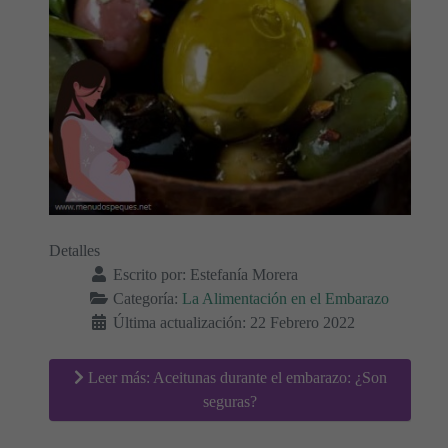
Detalles
Escrito por:
Estefanía Morera
Categoría:
La Alimentación en el Embarazo
Última actualización: 22 Febrero 2022
Leer más: Aceitunas durante el embarazo: ¿Son
seguras?