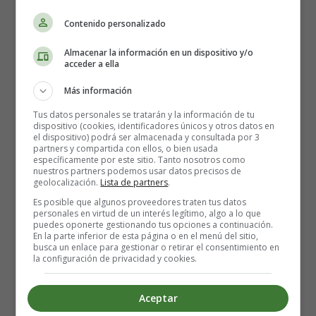
Contenido personalizado
Almacenar la información en un dispositivo y/o
acceder a ella
Más información
Tus datos personales se tratarán y la información de tu
dispositivo (cookies, identificadores únicos y otros datos en
el dispositivo) podrá ser almacenada y consultada por 3
partners y compartida con ellos, o bien usada
Detalles
específicamente por este sitio. Tanto nosotros como
Escrito por:
Estefanía Morera
nuestros partners podemos usar datos precisos de
geolocalización.
Lista de partners
.
Categoría:
Salud y Cuidados durante el
Es posible que algunos proveedores traten tus datos
embarazo
personales en virtud de un interés legítimo, algo a lo que
Última actualización: 23 Febrero 2022
puedes oponerte gestionando tus opciones a continuación.
En la parte inferior de esta página o en el menú del sitio,
busca un enlace para gestionar o retirar el consentimiento en
Leer más: Pole dance durante el embarazo: ¿Es
la configuración de privacidad y cookies.
seguro?
Aceptar