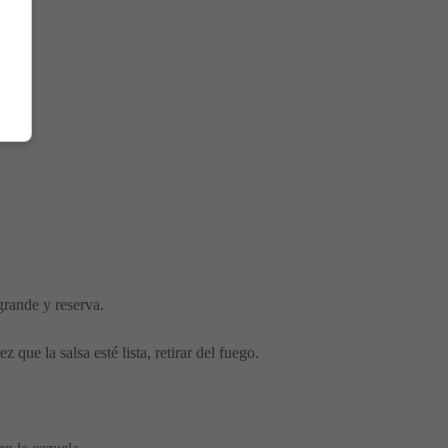
grande y reserva.
que la salsa esté lista, retirar del fuego.