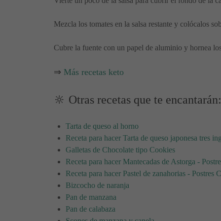
Vierte un poco de la salsa para cubrir el fondo de la c
Mezcla los tomates en la salsa restante y colócalos sobr
Cubre la fuente con un papel de aluminio y hornea lo
⇒
Más recetas keto
🔆 Otras recetas que te encantarán
Tarta de queso al horno
Receta para hacer Tarta de queso japonesa tres in
Galletas de Chocolate tipo Cookies
Receta para hacer Mantecadas de Astorga - Postr
Receta para hacer Pastel de zanahorias - Postres 
Bizcocho de naranja
Pan de manzana
Pan de calabaza
Scones de manzana y canela