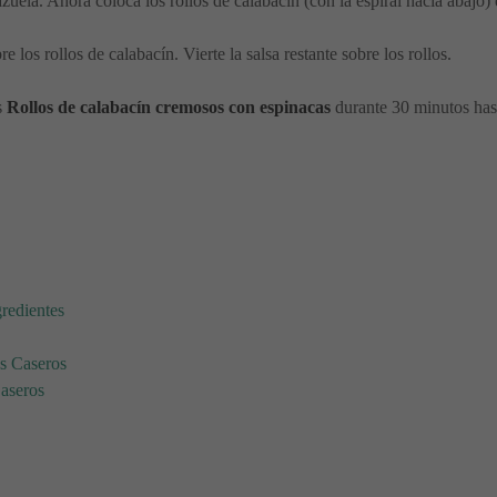
azuela. Ahora coloca los rollos de calabacín (con la espiral hacia abajo) 
e los rollos de calabacín. Vierte la salsa restante sobre los rollos.
s
Rollos de calabacín cremosos con espinacas
durante 30 minutos hast
:
gredientes
es Caseros
Caseros