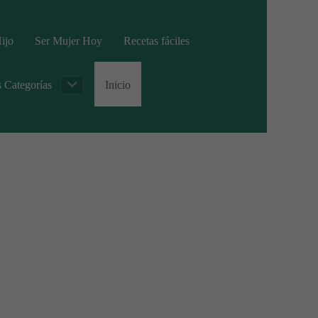
ijo
Ser Mujer Hoy
Recetas fáciles
s Categorías
Inicio