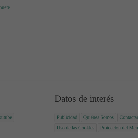
huete
ado de miel picante
 de calabacín y dos quesos
Datos de interés
outube
Publicidad
Quiénes Somos
Contacta
Uso de las Cookies
Protección del Men