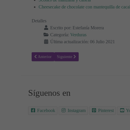
Cheesecake de chocolate con mantequilla de caca
Detalles
Escrito por:
Estefanía Morera
Categoría:
Verduras
Última actualización: 06 Julio 2021
Artículo anterior: Receta para hacer Zanahorias con glase
Artículo siguiente: Receta para hacer Quiche
Anterior
Siguiente
Síguenos en
Facebook
Instagram
Pinterest
Y