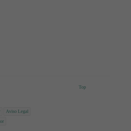
Top
r
Aviso Legal
or