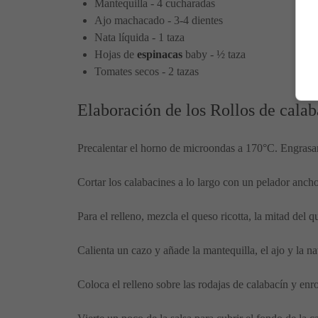
Mantequilla - 4 cucharadas
Ajo machacado - 3-4 dientes
Nata líquida - 1 taza
Hojas de
espinacas
baby - ½ taza
Tomates secos - 2 tazas
Elaboración de los Rollos de cala
Precalentar el horno de microondas a 170°C. Engrasar 
Cortar los calabacines a lo largo con un pelador ancho
Para el relleno, mezcla el queso ricotta, la mitad del
Calienta un cazo y añade la mantequilla, el ajo y la na
Coloca el relleno sobre las rodajas de calabacín y enro