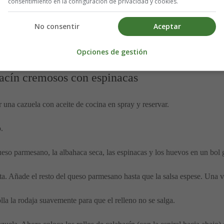
consentimiento en la configuración de privacidad y cookies.
No consentir
Aceptar
Opciones de gestión
bacín cremosos con espinacas
una cazuela con aceite de cocina en spray y reservar.
.
 queso parmesano, la albahaca seca, las espinacas y los huevos en un bol 
ta. Añade el resto del queso parmesano hasta que la salsa espese. Una vez 
lla la rodaja suavemente para que el relleno no se salga.