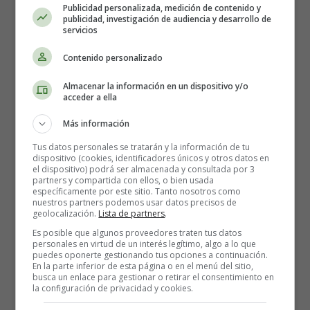
Publicidad personalizada, medición de contenido y
publicidad, investigación de audiencia y desarrollo de
150 gramos de chocolate negro
servicios
70 gramos de mantequilla
Contenido personalizado
4 huevos grandes
100 gramos de azúcar
Almacenar la información en un dispositivo y/o
20 gramos de cacao amargo en polvo
acceder a ella
1 pizca de sal
Más información
Para decorar
Tus datos personales se tratarán y la información de tu
dispositivo (cookies, identificadores únicos y otros datos en
el dispositivo) podrá ser almacenada y consultada por 3
Cacao amargo en polvo (o azúcar glas)
partners y compartida con ellos, o bien usada
específicamente por este sitio. Tanto nosotros como
nuestros partners podemos usar datos precisos de
geolocalización.
Lista de partners
.
Elaboración de la tarta de de
Es posible que algunos proveedores traten tus datos
chocolate sin harinas:
personales en virtud de un interés legítimo, algo a lo que
puedes oponerte gestionando tus opciones a continuación.
En la parte inferior de esta página o en el menú del sitio,
busca un enlace para gestionar o retirar el consentimiento en
Separar las yemas de las claras.
la configuración de privacidad y cookies.