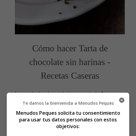
Cómo hacer Tarta de
chocolate sin harinas -
Recetas Caseras
La tarta de chocolate sin harina es una
tarta de
chocolate húmeda e irresistible
que se parece mucho a
Te damos la bienvenida a Menudos Peques
un
brownie
. ¡Una
tarta de chocolate sin gluten
súper
Menudos Peques solicita tu consentimiento
buena!
para usar tus datos personales con estos
objetivos:
Los ingredientes que necesitas son: