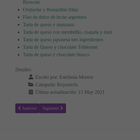
Brownie
Orejuelas y Rosquillas fritas
Flan de dulce de leche argentino
Tarta de queso y manzana
Tarta de queso con membrillo, cuajada y miel
Tarta de queso japonesa tres ingredientes
Tarta de Queso y chocolate Toblerone
Tarta de queso y chocolate blanco
Detalles
Escrito por:
Estefanía Morera
Categoría:
Repostería
Última actualización: 15 May 2021
Artículo anterior: Receta para hacer Copa de fresas y mascarpone
Artículo siguiente: Receta para hacer Tarta de ricotta y
Anterior
Siguiente