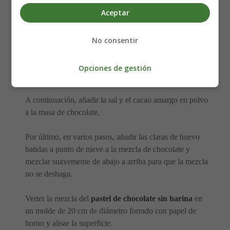
Batir las claras de huevo con el azúcar y reservar.
Aceptar
Derretir el chocolate negro con la mantequilla al baño
María o en el microondas y dejar enfriar.
No consentir
Incorporar las yemas de huevo, una a una, al chocolate
Opciones de gestión
derretido.
A continuación, añadir la sal y el cacao amargo en polvo
a la masa de chocolate.
Por último, en varios pasos, añadir las claras de huevo
batidas a punto de nieve a la mezcla de chocolate y
mezclar suavemente de abajo a arriba para que la mezcla
no se deshaga.
Verter la mezcla del
pastel de chocolate sin harina
en
un molde de 20 cm de diámetro forrado con papel de
horno y alisar la superficie.